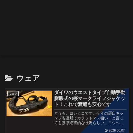
ウェア
ダイワのウエストタイプ自動手動
ウェア
膨脹式の桜マークライフジャケッ
ト！これで渡船も安心です
どうも、ヨシヒコです。今年の羅臼キャ
ンプも渡船でカラフトマス狙い！と言っ
てもほぼ絶望的な状況らしい。ヨウヘイ
が気を使ってくれて、カラフトマスがダ
2026.08.07
メでもジギングで根魚と遊ばせてもらえ