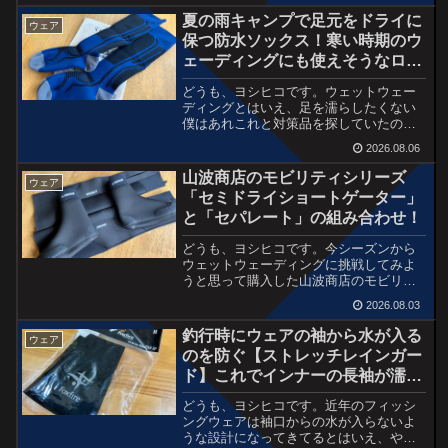
る交渉をしてくれたみたいなので、そう
夏の雨キャンプで足元をドライに
ウェア
なると桜マークのライフジ...
保つ防水ソックス！寒い時期のウ
ェーディングにも使えそうなロン
グソックス
どうも、ヨシヒコです。ウェットウェー
ディングとはいえ、足を濡らしたくない
僕はあれこれと対策品を探していたので
すが、「これならいける」と思ったのが
2026.08.06
防水ソックスのロングタイプ。ウェット
ウェーディングそのものが、膝上までの
山波商店のモビリティシリーズ
ウェア
ウェーディングを長時間す...
「セミドライショートゲーター」
と「セパレート」の組み合わせ！
どうも、ヨシヒコです。今シーズンから
ウェットウェーディングに挑戦してみよ
うと思って購入した山波商店のモビリテ
ィシリーズ。ソックス一体型のウェット
2026.08.03
ゲーターとソックス部分とゲーターが分
かれているタイプがあります。最初はフ
釣行時にウェアの袖から水が入る
ウェア
ォックスファイヤーの商品...
のを防ぐ【ストレッチレインガー
ド】これでインナーの長袖が濡れ
るストレスから解放か？
どうも、ヨシヒコです。近年のフィッシ
ングウェアは袖口からの水が入らないよ
うな設計になってきてるとはいえ、やっ