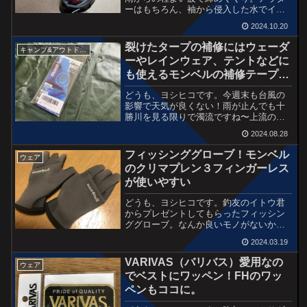
ーはもちろん、袖から侵入した水でイン
ナーも濡れたり・・・この辺は仕方な
2024.10.20
い。ただ、ウェーダーだけは快適じゃな
いとダメ！そこまで「水漏れ」ではない
裂けたタープの補修にはウェーダ
キャンプ&アウトドア用品
んだけどウェーダーを脱ぐと...
ーやレインウェア、テントなどに
も使えるモンベルの補修テープが
秀逸！
どうも、ヨシヒコです。今週末も台風の
影響で天気が良くない！雨が止んでも十
勝川を見る限りで濁流ですね〜上流の支
流なら釣りになるのか？という感じでし
2024.08.28
ょうか。太平洋側の海も来週まで厳しい
でしょうね〜SNSで見かける話題も「サ
フィッシンググローブ！モンベル
ウェア
ケがいない、カラフトマ...
のクリマプレン３フィンガーレス
が使いやすい
どうも、ヨシヒコです。釣友のイトウ君
からプレゼントしてもらったフィッシン
ググローブ。なんか良いモノがないかと
探している時に頂いたものです。しか
2024.03.19
も、5本指タイプで3本指が出せるタイプ
と、最初から3本指が出ているタイプと2
VARIVAS（バリバス）愛用なの
ウェア
つも・・・。本当にあり...
でベストにワッペン！FHのワッ
ペンもココに。