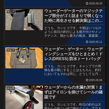
ぱりウェアとして限界があるなと思いま
2025.09.29
す。夏はアンダーシャツが濡れたりして
も勝手に乾くから気にならないけど、寒
ウェーダーゲーターのマジックテ
ウェア
くなってアウターを着るよ...
ープ部分がゴミ詰まりで弱くなっ
た時に再生させる解決策はこのブ
ラシ！
どうも、ヨシヒコです。今朝はいつもの
ように前日の釣行による後片付けやメン
テナンス、朝から愛犬の散歩、家庭菜園
の準備、などなど週末の流れは土曜日が
2025.05.11
釣行で日曜日は家でやること。そんな感
じです。銀次郎がいる時から心の余裕が
ウェーダー・ゲーター・ウェーデ
ウェア
あればな〜なんて思いなが...
ィングシューズをひとまとめ！ド
レス(DRESS) 防水トートバッグ
どうも、ヨシヒコです。キャンプでの荷
物を最小限にすることはもちろん、釣行
においてもそれは同じ。どうしても汚れ
たものなどは別々に持ち歩きたい！とい
2025.05.06
う気持ちがあって、ウェーダーとウェー
ディングシューズを別々のボックスに入
ウェーダーからの水漏れ対策！ま
ウェア
れて持ち運んでました。こ...
ずはアイロンを掛けてシールの確
認です
どうも、ヨシヒコです。昨日の釣行は大
雨からの程よい波で締めくくり。アウタ