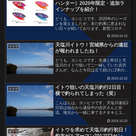
ハンター）2020年限定・追加ラ
インナップを紹介！
どうも、ヨシヒコです。2020年のシーズ
ンを迎えましたが、未だ釣果に恵まれな
い日々が続いております。新型コロナウ
ィルスの影響によって三密を避けた行動
2020.04.15
をするように言われていますが、トラウ
トたちも同様に僕の近くは避けているよ
天塩川イトウ！宮城県からの遠征
イトウ
うですね。収束までに...
が報われましたね！
どうも、ヨシヒコです。先週と昨日と天
塩川のイトウ狙いでご一緒していた吉沢
さんが、なんと今日は立て続けに2本のイ
トウをゲットしました！僕が遠征に行っ
2019.10.22
て2日間キャストをしててもアタリすら無
い・・・。本当に忍耐の釣りなんだなと
イトウ狙いの天塩川釣行2日目！
イトウ
改めて感じた訳ですが...
横で釣られてしまった（笑）
こんばんは。ヨシヒコです。天塩川遠征2
日目は仙台から遠征中の吉沢さんと合
流。地元から一緒に来てるナオキとユウ
イチと4人で下流域からスタートです。昨
2019.10.20
日の夕方から降り続いていた雨もやん
で、気温も暖かく風もほとんどない。朝
イトウを求めて天塩川釣行初日！
イトウ
方は良い感じの靄がかかっ...
釣友がルアーマン701で73セン