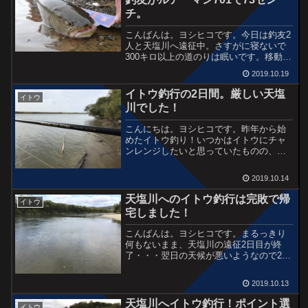
チ。
こんばんは。ヨシヒコです。今日は釣友2
人と天塩川へ遠征中。さすがに寝ないで
300キロ以上の道のりは眠いです。移動を
繰り返して本日の走行距離は400キロを超
2019.10.19
えました。頑張ってるなプリウス（笑）
さて、先週に引き続き天塩川へ足を運び
イトウ釣行の2日間。厳しい天塩
イトウ
ましたが、ポイ...
川でした！
こんにちは。ヨシヒコです。昨年から始
めたイトウ釣り！いつかはイトウにチャ
ンレンジしたいと思っていたものの、こ
の時期はカラフトマスからサケ、十勝川
のニジマスや支笏湖のブラウンなど、釣
2019.10.14
りたいターゲットが多すぎる・・・そん
なこと言ってたらいつまで...
天塩川へのイトウ釣行は完敗で帰
イトウ
宅しました！
こんばんは。ヨシヒコです。まるっきり
何もないまま、天塩川の遠征2日目が終
了・・・翌日の天候が悪いようなので2日
間の日程で帰宅しました。帰宅してから
は片付けに追われて何もする気になれ
2019.10.13
ず。明日にまとめて報告いたします。
Google Mapとにら...
天塩川へイトウ釣行！ポイント選
イトウ