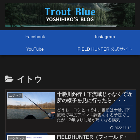
Facebook
Instagram
YouTube
FIELD HUNTER 公式サイト
イトウ
十勝川釣行！下流域じゃなくて近
ニジマス
所の様子を見に行ったら・・・
どうも、ヨシヒコです。当初は十勝川下
流域で再度アメマス調査をする予定でし
たが、2年ぶりに足が痛くなる病気
が・・・とりあえず朝イチの釣りは諦め
2022.11.12
て、起きてから考えようという結論。起
床したのは5時。症状は軽いけど現地でど
FIELDHUNTER（フィールド・
サクラマス
うにもならなくなったら困る...