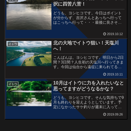
択に四苦八苦！
どうも、ヨシヒコです。今日はポイント
が分からず、吉沢さんとあっちへ行って
はこっちへ行って・・・最後に良さそう
なポイントを見つけることができたの
で、明日の朝はそこからスタートしよう
2019.10.12
と思います。吉沢さんとの会話が弾んで
飲みすぎてます。ではまた明...
北の大地でイトウ狙い！天塩川
イトウ
へ！
こんばんは。ヨシヒコです。明日から2日
間？3日間？人生初の天塩川へ行ってきま
す。今回は仙台から遠征に来られてる吉
沢さんと一緒です。なんとか顔だけでも
2019.10.11
見たいですね。未知な場所なのでポイン
ト探しに苦労しそうです。とその前に、
10月はイトウに力を入れたいなと
イトウ
三国峠の「鹿」さんだ...
思ってますがどうなるかな？
どうも、ヨシヒコです。そんな気持ちで9
月も終わりを迎えようとしています。予
定になかったサケ釣りが週末に入ってし
まいましたが課題が多く残された釣りで
2019.09.26
もあるので、最終戦に相応しい結果にな
ることを願うばかりですね。今シーズ
ン、一番大きなの目標とし...