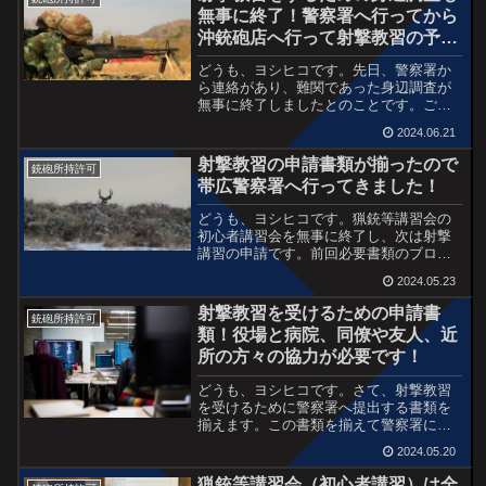
マン指導で最初は座学スタ...
無事に終了！警察署へ行ってから
沖銃砲店へ行って射撃教習の予約
です！
どうも、ヨシヒコです。先日、警察署か
ら連絡があり、難関であった身辺調査が
無事に終了しましたとのことです。ご協
力いただいた方々には感謝感謝でござい
2024.06.21
ます。約1ヶ月というのは本当ですね。こ
の作業は所持する人だけじゃなく、警察
射撃教習の申請書類が揃ったので
銃砲所持許可
署の生活安全課の方々の...
帯広警察署へ行ってきました！
どうも、ヨシヒコです。猟銃等講習会の
初心者講習会を無事に終了し、次は射撃
講習の申請です。前回必要書類のブログ
を書きましたが、医師の診断書は音更町
2024.05.23
の田中医院で書いてもらいました。料金
は2,530円。場所によっては倍以上かかる
射撃教習を受けるための申請書
銃砲所持許可
ところもあるような...
類！役場と病院、同僚や友人、近
所の方々の協力が必要です！
どうも、ヨシヒコです。さて、射撃教習
を受けるために警察署へ提出する書類を
揃えます。この書類を揃えて警察署に提
出して審査されて、審査がとおれば初め
2024.05.20
て射撃教習が受けられる。大体1ヶ月は審
査に時間がかかるようですが、それだけ
猟銃等講習会（初心者講習）は全