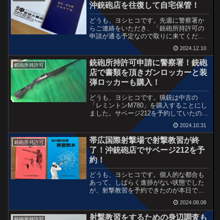
沖銃砲店を往復して自宅保管！
どうも、ヨシヒコです。先週に警察署か
らご連絡をいただき、「銃砲所持許可の
申請が通る予定なので取りに来てくださ
い。」とのこと。警察署の生活安全課に
2024.12.10
行って「銃砲所持許可証」をまずは受け
取る。そのまま「沖銃砲店」へ行って、
銃砲所持許可申請に警察署！銃砲
銃砲所持許可
事前に購入を決めていた銃...
店で書類を頂きガンロッカーと装
弾ロッカーも購入！
どうも、ヨシヒコです。猟銃は中古の
「レミントンM780」を購入することにし
ました。サベージ212を予約していたので
すが、12月くらいになりそうとか・・・
2024.10.31
証明書類の期限など色々と面倒なことに
もなるし、狩猟以外にもクレー射撃もし
帯広国際射撃場で射撃教習が終
銃砲所持許可
たいな〜と思うよ...
了！沖銃砲店でサベージ212を予
約！
どうも、ヨシヒコです。個人的な都合も
あって、しばらく進捗がない状態でした
が、射撃教習を予約できたのが本日でし
た。人生初めての実銃で果たしてクレー
2024.08.08
に当たるのか？という教習です。営業時
間外からお付き合いいただき、マンツー
射撃教習をするための身辺調査も
銃砲所持許可