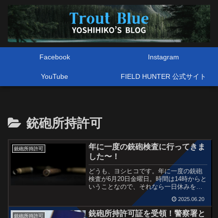
Facebook
Instagram
YouTube
FIELD HUNTER 公式サイト
銃砲所持許可
年に一度の銃砲検査に行ってきま
銃砲所持許可
した〜！
どうも、ヨシヒコです。年に一度の銃砲
検査が6月20日金曜日。時間は14時からと
いうことなので、それなら一日休みを取
得して朝から海へ〜ということで、タイ
2025.06.20
ミングバッチリでしたね。それはさてお
き、銃砲検査に関わる書類作成のこと。
銃砲所持許可証を受領！警察署と
銃砲所持許可
送られてきた用紙に...