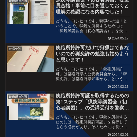
銃砲所持許可
慎重に調査されるという...
員合格！事前に目を通しておくと
理解の確認になる内容でした！
どうも、ヨシヒコです。狩猟への道！と
いうことで、猟銃を所持するためには
「猟銃等講習会（初心者講習）」を受講
しなければ始まらない。十勝在住なら釧
2024.05.17
路方面本部の管轄ということで、十勝か
釧路で開催されてる初心者講習会を受講
銃砲所持許可だけで狩猟はできな
狩猟免許
しなければなりませんし、毎...
いので狩猟免許の勉強も始めよう
と思います！
どうも、ヨシヒコです。「銃砲所持許
可」は都道府県の公安委員会から。「狩
猟免許」は都道府県知事から。という発
行元になっているので、それぞれ別々に
2024.03.13
進行していくことになります。「銃砲所
持許可」に関しては5月17日の「猟銃等講
銃砲所持許可証を取得するための
銃砲所持許可
習会（初心者講習）」を...
第1ステップ「猟銃等講習会（初
心者講習）」の受講受付を警察署
で済ませてきました！
どうも、ヨシヒコです。猟銃を所持する
ためには「銃砲所持許可証」を発行して
もらう必要があり、そのためには長い道
のりがある・・・。という内容で前回の
2024.03.01
ブログに書きました。狩猟を始めるには