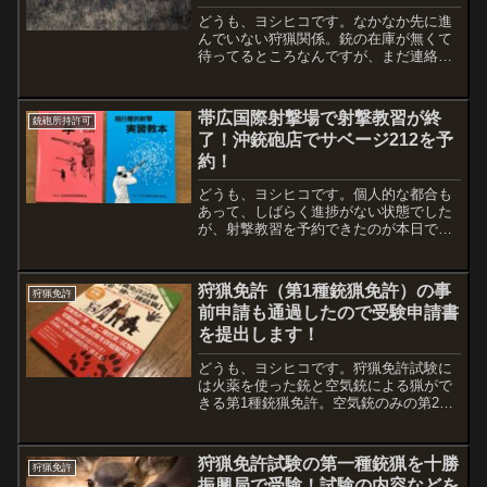
どうも、ヨシヒコです。なかなか先に進
んでいない狩猟関係。銃の在庫が無くて
待ってるところなんですが、まだ連絡が
来ないですね〜。10月下旬には入荷され
るとか？言ってたのでそろそろでしょう
か。気長に待つしかない（汗）。銃に関
帯広国際射撃場で射撃教習が終
銃砲所持許可
しては銃砲店に銃が届い...
了！沖銃砲店でサベージ212を予
約！
どうも、ヨシヒコです。個人的な都合も
あって、しばらく進捗がない状態でした
が、射撃教習を予約できたのが本日でし
た。人生初めての実銃で果たしてクレー
に当たるのか？という教習です。営業時
間外からお付き合いいただき、マンツー
狩猟免許（第1種銃猟免許）の事
狩猟免許
マン指導で最初は座学スタ...
前申請も通過したので受験申請書
を提出します！
どうも、ヨシヒコです。狩猟免許試験に
は火薬を使った銃と空気銃による猟がで
きる第1種銃猟免許。空気銃のみの第2種
銃猟免許。わな猟。網猟。の4種類ありま
すが、僕は第1種銃猟免許の申請になりま
す。申込者が多い近年のようで、事前に
狩猟免許試験の第一種銃猟を十勝
狩猟免許
申請して受験が可能...
振興局で受験！試験の内容などを