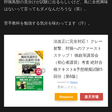
狩猟鳥獣の見分けが試験に出るらしいけど、鳥に全然興味
はないって言ってもダメなんだろうな（笑）。
苦手教科を勉強する気分を味わってます（汗）。
法改正に完全対応！ クレー
射撃、狩猟へのファースト
ステップ！ 猟銃等講習会
（初心者講習）考査 絶対合
格テキスト&予想模擬試験5
回分［第6版］
created by
Rinker
秀和システム
Amazon
楽天市場