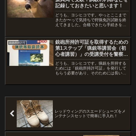
記録しておきたいと思います！
どうも、ヨシヒコです。やっとここまで
きたか〜って気持ちで狩猟免許試験を終
えてきました。合格できたら手続きをし
ながら本格的な狩猟が始められる段階ま
できています。さて、今後狩猟に興味を
持って試験を受けられる方のために、少
銃砲所持許可証を取得するための
銃砲所持許可
しでも参考になるような内...
第1ステップ「猟銃等講習会（初
心者講習）」の受講受付を警察署
で済ませてきました！
どうも、ヨシヒコです。猟銃を所持する
ためには「銃砲所持許可証」を発行して
もらう必要があり、そのためには長い道
のりがある・・・。という内容で前回の
ブログに書きました。狩猟を始めるには
銃砲所持許可と狩猟免許が必要！銀次郎
に鹿肉を食べてもらいたい...
レッドウィングのスエードシューズをメ
ンテナンスセットで簡単に手入れ！