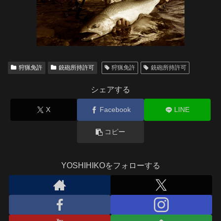
狩猟免許
銃砲所持許可
狩猟免許
銃砲所持許可
シェアする
X
Facebook
LINE
コピー
YOSHIHIKOをフォローする