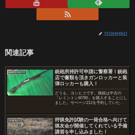
YOSHIHIKO
関連記事
銃砲所持許可申請に警察署！銃砲
銃砲所持許可
店で書類を頂きガンロッカーと装
弾ロッカーも購入！
どうも、ヨシヒコです。猟銃は中古の
「レミントンM780」を購入することにし
ました。サベージ212を予約していたの
ですが、12月くらいになりそうと
か・・・証明書類の期限など色々と面倒
なことにもなるし、狩猟以外にもクレー
狩猟免許試験の一発合格へ向けて
狩猟免許
射撃もしたいな〜と思うよ...
猟友会が開催してくれている予備
講習を申し込みました！