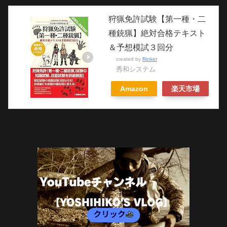
狩猟免許試験【第一種・二
種銃猟】絶対合格テキスト
＆予想模試３回分
created by
Rinker
秀和システム
Amazon
楽天市場