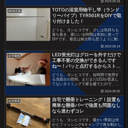
2024.09.18
少しでも楽に使える環境。毎日使うのに
スペースの関係で朝と夕方に戸棚などに
TOTOの浴室用物干し竿（ランド
DIY&工具
戻すという・・・で、また...
リーパイプ）TYR501RをDIYで取
り付けました！
どうも、ヨシヒコです。少しは気持ちも
落ち着き、家にいる時間は有効に使って
DIYです。最近は銀次郎も思うように動け
なくなり、介護状態で過ごしてます。ほ
2024.09.14
とんど相方が面倒を見てくれるので、本
当に助かっています。僕にできることと
LED蛍光灯はグローを外すだけで
住宅環境
言えば、少しでも快適...
工事不要の交換ができるんです
ね〜！パッと点灯するからストレ
スない
どうも、ヨシヒコです。短時間で使用す
る洗面台の照明。まだまだLEDが普及し
てないタイミングで家を建てたので、至
る所の電気はグローを必要とする蛍光灯
2024.08.05
や丸型蛍光灯ばかり。銀次郎が高齢とな
り、就寝時も点灯させたままの電球など
自宅で懸垂トレーニング！設置も
住宅環境
は全部LEDに交換済み...
簡単な懸垂バーで強度も問題なし
なら迷わずコレ
どうも、ヨシヒコです。暖かい季節は何
かとフィッシング&キャンプで体を動かし