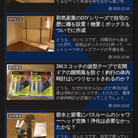
てるな〜って実感を持ちながら過ごせる
んだけど、寒くなってくると外で過ごす
2023.12.10
時間は急激に減りますね。最近の休日は
自宅にいる時間も長くなり運動不足も感
和気産業のDIYシリーズで自宅の
DIY&工具
じます。なんか身体動か...
壁に棚を設置！物置くボックスも
ついでに作成
どうも、ヨシヒコです。日曜日から始ま
ったDIY。当初はボックスだけ作って、ペ
ットシーツやドッグフードの予備を収納
できたら良いなと思ってたんだけど、エ
2023.12.06
アコン下のデッドスペースも有効活用で
きる？そう思ってAmazonで部品だけ注
3Mスコッチの波型テープで玄関
住宅環境
文。でも、到着が...
ドアの隙間風を防ぐ！釣行の体内
時計はいつリセットされるのか？
どうも、なぜか分からないけど本日の起
床は1時のヨシヒコです。ただただ、週末
の体内時計が正確だってことでしょう
か。。。めちゃくちゃ珍しく1日2本のブ
2023.12.02
ログです。起床後はいつものようにコー
ヒーを淹れながらタバコを吸って、まず
節水と節電にバスルームのシャワ
住宅環境
は釣行のシミュレーショ...
ーヘッド交換！浄化は必要なかっ
たかな？
どうも、ヨシヒコです。自宅で使ってい