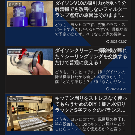
ることはある。で、最近なぜか床に黒い
ダイソンV10の吸引力が弱い？分
住宅環境
プラスチック片が落ちてるな...
解清掃でも改善しないフィルター
ランプ点灯の原因はそのまま“フ
ィルター”だった！
どうも、ヨシヒコです。狩猟のラストス
パートで過ごしたい3月ですが、暴風や雪
で予定が立たず。そうなると家の掃除や
片付け、気になっていたことを終わらし
2026.03.07
ていくしか過ごし方がない。ということ
で、今回は掃除機について。白柴の咲希
ダイソンクリーナー掃除機が壊れ
住宅環境
と赤柴の進次郎。こいつ...
た？シーリングリングを交換する
だけで普通に使える！
どうも、ヨシヒコです。姉「ダイソンの
掃除機壊れたから新しいの買うかな？」
僕「どんな感じさ？」姉「なんかリング
が割れてダストボックスの中で動いて
2025.04.21
る」僕「直して使えるんじゃないの？」
姉「いや新しいの買うわ。いる？」僕
キッチン周りをストレスなく使っ
DIY&工具
「直して使うわ〜」というわけ...
てもらうためのDIY！棚と水切り
ラックとS字フックのバランスか
な？
どうも、ヨシヒコです。風呂場の物干し
竿を設置して、次はキッチン周りをどう
したらストレスなく使えるか？と言って
も自分のストレスというよりは、相方が