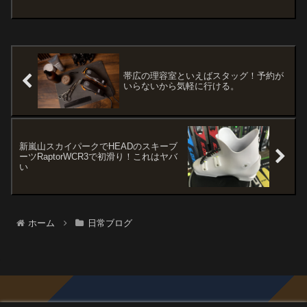
スカンを店内で食べることにしました。
到着早々に一台のクルマが入ってきたた
んだけど、運転していたのが中学校時代
の後輩。向こうも一瞬で...
帯広の理容室といえばスタッグ！予約が
いらないから気軽に行ける。
新嵐山スカイパークでHEADのスキーブ
ーツRaptorWCR3で初滑り！これはヤバ
い
ホーム
日常ブログ