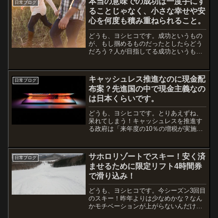
本当の意味での成功は一度手にす
日常ブログ
ることじゃなく、小さな幸せや安
心を何度も積み重ねられること。
どうも、ヨシヒコです。成功というもの
が、もし掴めるものだったとしたらどう
だろう？人が目指してる成功というもの
が、掴めるものだとしたら・・・手中に
収める、手が届く、手に入れる。掴むと
いう表現だから、「手」という字が使わ
キャッシュレス推進なのに現金配
日常ブログ
れてるけど、もし掴んでし...
布案？先進国の中で現金主義なの
は日本くらいです。
どうも、ヨシヒコです。とりあえずね、
呆れてしまう！キャッシュレスを推進す
る政府は「来年度の10％の増税が実施さ
れれば、間違いなく経済活動は停滞する
から、キャッシュレスを推進して経済活
動を活発化させる。」「そして2020年の
サホロリゾートでスキー！安く済
日常ブログ
東京オリンピックで...
ませるために限定リフト4時間券
で滑り込み！
どうも、ヨシヒコです。今シーズン3回目
のスキー！昨年よりは少なめかな？なん
かモチベーションが上がらないんだけ
ど、行ったら行ったでテンションは上が