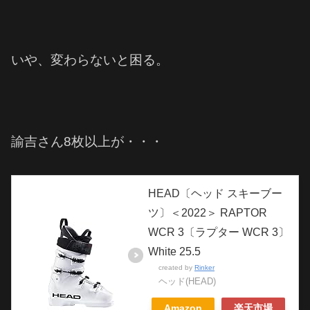
いや、変わらないと困る。
諭吉さん8枚以上が・・・
HEAD〔ヘッド スキーブー
ツ〕＜2022＞ RAPTOR
WCR 3〔ラプター WCR 3〕
White 25.5
created by
Rinker
ヘッド(HEAD)
Amazon
楽天市場