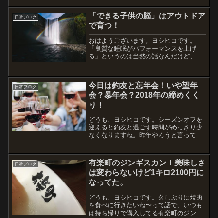
る。そんなことは分かってるから、まず
は動いてみるしかない（笑）。誰かと約
「できる子供の脳」はアウトドア
日常ブログ
束してたら間違いなく行動...
で育つ！
おはようございます。ヨシヒコです。
「良質な睡眠がパフォーマンスを上げ
る」というのは当然の話なんだけど、子
どもたちの睡眠について深く考えたこと
はあるでしょうか？実はこれ、すぐにキ
レたり不登校になったりなどの問題が多
今日は釣友と忘年会！いや望年
くなっていますが、子どもたち...
日常ブログ
会？暴年会？2018年の締めくく
り！
どうも、ヨシヒコです。シーズンオフを
迎えると釣友と過ごす時間がめっきり少
なくなりますね。昨年やろうと言ってた
ものの、開催できずに流れてしまい、新
年会というかたちで遅くまで語り合い。
今年は口だけじゃなくて開催しないと！
有楽町のジンギスカン！美味しさ
日常ブログ
ってことで今夜です。急遽...
は変わらないけど1キロ2100円に
なってた。
どうも、ヨシヒコです。久しぶりに焼肉
を食べに行きたいね〜って話で、いつも
は持ち帰りで購入してる有楽町のジンギ