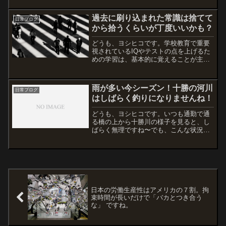
過去に刷り込まれた常識は捨てて
日常ブログ
から拾うくらいが丁度いいかも？
どうも、ヨシヒコです。学校教育で重要
視されているIQやテストの点を上げるた
めの学習は、基本的に覚えることが主体
になりますよね？おそらく、多くの人が
経験してきたこと。でも、これからの時
代は、想像から創造するための知能を向
雨が多い今シーズン！十勝の河川
日常ブログ
上させる学びが必要にな...
はしばらく釣りになりませんね！
どうも、ヨシヒコです。いつも通勤で通
る橋の上から十勝川の様子を見ると、し
ばらく無理ですね〜でも、こんな状況で
も魚たちはたくましく、この激流のどこ
かにいるって本当に逞しい！あらためて
すごいな〜とりあえず池田町に流れる利
別川！朝見て唖然としまし...
日本の労働生産性はアメリカの７割。拘
束時間が長いだけで「バカとつき合う
な」 ですね。