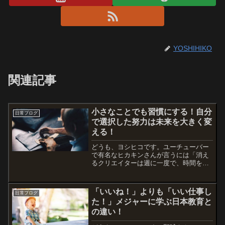
YOSHIHIKO
関連記事
小さなことでも習慣にする！自分
日常ブログ
で選択した努力は未来を大きく変
える！
どうも、ヨシヒコです。ユーチューバー
で有名なヒカキンさんが言うには「消え
るクリエイターは週に一度で、時間をか
けて凝った動画を配信する。」それに対
して、「消えずに活躍する人は、質が低
くても毎日続ける。」これは、どんなこ
「いいね！」よりも「いい仕事し
日常ブログ
とにも通用する考え方だな...
た！」メジャーに学ぶ日本教育と
の違い！