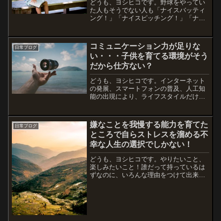
どうも、ヨシヒコです。野球をやってい
た人もそうでない人も「ナイスバッティ
ング！」「ナイスピッチング！」「ナイ
スラン！」「ナイスプレー」など、仲間
にかける言葉を聞いたことはあると思
う。NICE（ナイス）は、「良い」「素晴
コミュニケーション力が足りな
日常ブログ
らしい」という意味で使...
い・・・子供を育てる環境がそう
だから仕方ない？
どうも、ヨシヒコです。インターネット
の発展、スマートフォンの普及、人工知
能の出現により、ライフスタイルだけじ
ゃなくワークスタイルも変化してきた昨
今です。ネット環境があればいつでもど
こでも通話やメールができるし、情報に
嫌なことを我慢する能力を育てた
日常ブログ
触れることができる。でも...
ところで自らストレスを溜める不
幸な人生の選択でしかない！
どうも、ヨシヒコです。やりたいこと、
楽しみたいこと！誰だって持っているは
ずなのに、いろんな理由をつけて出来な
い方向で納得しようとする。これってど
うだろう？後からできることを今優先さ
せて、今しかできないことを無理してや
らない。時間の使い方が勿...