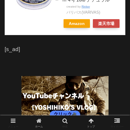
created by
Rinker
バリバス(VARIVAS)
Amazon
楽天市場
[s_ad]
メニュー
ホーム
検索
トップ
サイドバー