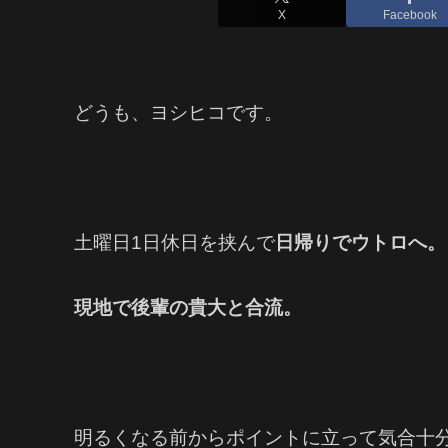
X
Facebook
どうも、ヨシヒコです。
土曜日1日休日を挟んで
日帰りでウトロへ。
現地で後輩の貴大と合流。
明るくなる前からポイントに立って気合十