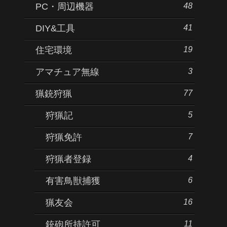
48
PC・周辺機器
41
DIY&工具
19
住宅環境
3
アマチュア無線
77
猟銃狩猟
5
狩猟記
7
狩猟免許
4
狩猟者登録
6
有害鳥獣捕獲
16
猟友会
11
銃砲所持許可