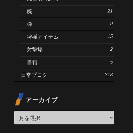
21
銃
9
弾
15
狩猟アイテム
2
射撃場
5
書籍
318
日常ブログ
アーカイブ