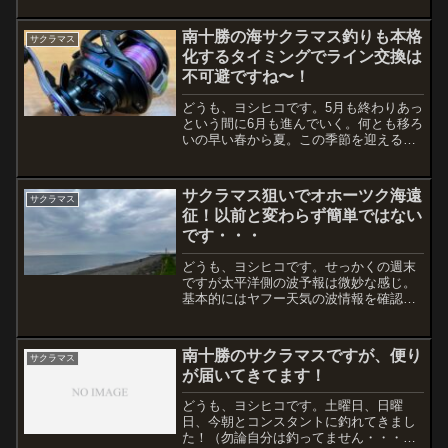
東側の方が波風ともに条件が良さそう。
現地に到着して河口まで...
南十勝の海サクラマス釣りも本格
サクラマス
化するタイミングでライン交換は
不可避ですね〜！
どうも、ヨシヒコです。5月も終わりあっ
という間に6月も進んでいく。何とも移ろ
いの早い春から夏。この季節を迎える
と、本当に気がつけばあっという間に
秋！って感じですよね。夏にやりたいこ
とが多すぎて、天候次第ではありますが
サクラマス狙いでオホーツク海遠
サクラマス
休んでる暇なんてないです...
征！以前と変わらず簡単ではない
です・・・
どうも、ヨシヒコです。せっかくの週末
ですが太平洋側の波予報は微妙な感じ。
基本的にはヤフー天気の波情報を確認し
て、南十勝の太平洋側が1m以下の青い状
況。もしくは1.5m予報の水色でも沖から
広範囲に広がっていれば釣りにはなると
南十勝のサクラマスですが、便り
サクラマス
いう判断。今回は太...
が届いてきてます！
どうも、ヨシヒコです。土曜日、日曜
日、今朝とコンスタントに釣れてきまし
た！（勿論自分は釣ってません・・・）