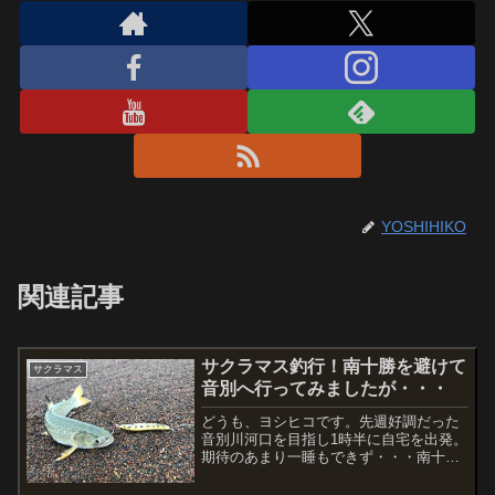
YOSHIHIKO
関連記事
サクラマス釣行！南十勝を避けて
サクラマス
音別へ行ってみましたが・・・
どうも、ヨシヒコです。先週好調だった
音別川河口を目指し1時半に自宅を出発。
期待のあまり一睡もできず・・・南十勝
は低気圧が通過した影響で昨日はウネリ
が残っていたとの情報と、天気予報では