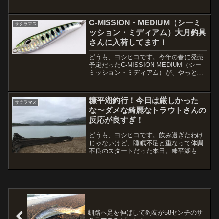
釣友のO君は今朝２本の釣果！ヒットル
アーはKOJIMA CRAFTSAMURAI 100 銀
粉 ピンクバックKABUKI METAL3...
C-MISSION・MEDIUM（シーミ
サクラマス
ッション・ミディアム）大月釣具
さんに入荷してます！
どうも、ヨシヒコです。今年の春に発売
予定だったC-MISSION MEDIUM（シー
ミッション・ミディアム）が、やっと店
頭に並んだようです。フィッシュランド
美しが丘店でも販売されていますね〜現
行販売されてるC-MISSION（シーミッシ
糠平湖釣行！今日は厳しかった
サクラマス
ョン...
な〜ダメな綺麗なトラウトさんの
反応が良すぎ！
どうも、ヨシヒコです。飲み過ぎたわけ
じゃないけど、睡眠不足と重なって体調
不良のスタートだった本日。糠平湖も不
良でした。。。待ち合わせは4時だったん
だけど、3時半くらいに到着。軽く目をつ
ぶって仮眠。仲間の到着に合わせて準備
開始です。今日はクマ...
釧路へ足を伸ばして釣友が58センチのサ