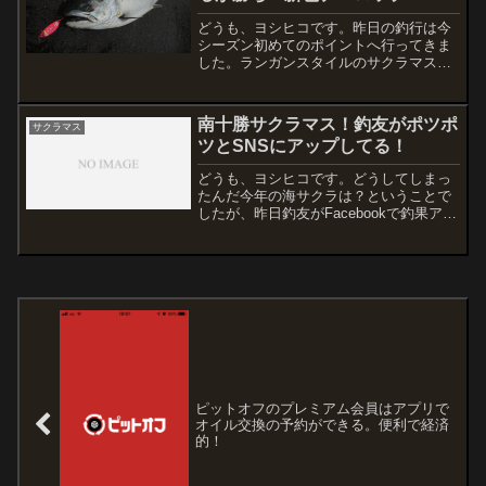
どうも、ヨシヒコです。昨日の釣行は今
シーズン初めてのポイントへ行ってきま
した。ランガンスタイルのサクラマス釣
行！今回は「自称カメラマン」というこ
とで、のんびりと釣友のキャストを眺め
ながら、いつも取材に同行されてる記者
南十勝サクラマス！釣友がポツポ
サクラマス
の方と同じ立場に立ってみ...
ツとSNSにアップしてる！
どうも、ヨシヒコです。どうしてしまっ
たんだ今年の海サクラは？ということで
したが、昨日釣友がFacebookで釣果アッ
プしてました！しかし・・・本当に型が
小さい。7月に入っているのにこんな状態
です！今日は波の予報が高く、週末は夏
の高校野球の関...
ピットオフのプレミアム会員はアプリで
オイル交換の予約ができる。便利で経済
的！