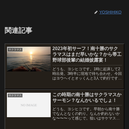
YOSHIHIKO
関連記事
2023年初サーフ！南十勝のサク
サクラマス
ラマスはまだ早いかな？から帯工
野球部後輩の結婚披露宴！
どうも、ヨシヒコです。1時に起床して2
時出発。3時半に現地で待ち合わせ。今回
はヨウヘイとオッくんと3人で釣行です。
河口規制入る前の広尾川河口でサクラマ
ス？というよりは、大型の海アメマスで
も釣れたら良いなーそんな思いで到着し
この時期の南十勝はサクラマスか
サクラマス
たら…まだ少し暗い...
サーモン？なんかいるでしょ！
どうも、ヨシヒコです。早朝から南十勝
でなんとなくの釣り。なんか釣れないか
な〜〜〜って感じで。狙いはサケマスと
いったところでしょうか。サクラマス狙
いで通っているサーフはアキアジのブッ