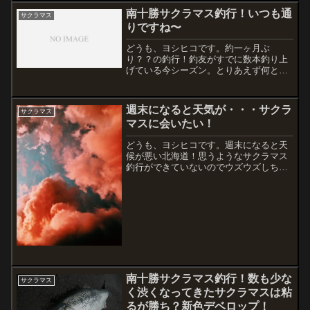
コミ釣りの先客で人が多く、のんびりや
南十勝サクラマス釣行！いつも通
サクラマス
るために場所移動。案の定...
りですね〜
どうも、ヨシヒコです。約一ヶ月ぶ
り？？の釣行！釣友がすでに数本釣り上
げている今シーズン。とりあえず何とか
一本に期待して、いつもの豊似川河口。
天気も良し、波も良し、濁りもなくて落
ち着いてるけど、まるっきり潮が効いて
週末になると天気が・・・サクラ
サクラマス
いない・・・数時間経ってから...
マスに会いたい！
どうも、ヨシヒコです。週末になると天
候が悪い北海道！思うようなサクラマス
釣行ができていないのでウズウズしちゃ
ってますよ。海の状況が分からないだけ
に・・・SNSでも釣果は見えてこない
し、ロッドすら振れる状況じゃないのか
な？Yahoo!の天気サ...
南十勝サクラマス釣行！数も少な
サクラマス
く渋くなってきたサクラマスは粘
るが勝ち？新色デベロップ！