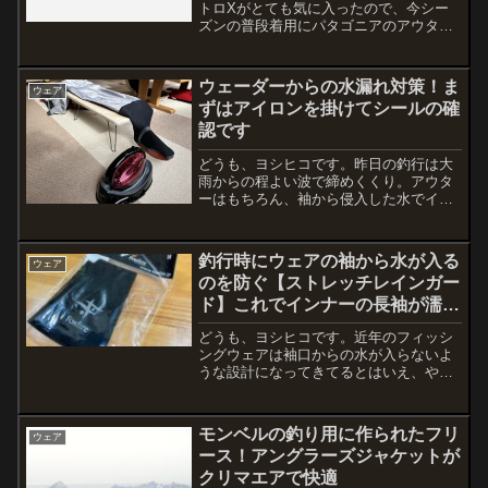
トロXがとても気に入ったので、今シー
ズンの普段着用にパタゴニアのアウター
を購入しました。Patagonia（パタゴニ
ア）は、アメリカの登山用品、サーフィ
ン用品、アウトドア用品、軍用品、衣料
ウェーダーからの水漏れ対策！ま
ウェア
品の製造販売を手...
ずはアイロンを掛けてシールの確
認です
どうも、ヨシヒコです。昨日の釣行は大
雨からの程よい波で締めくくり。アウタ
ーはもちろん、袖から侵入した水でイン
ナーも濡れたり・・・この辺は仕方な
い。ただ、ウェーダーだけは快適じゃな
いとダメ！そこまで「水漏れ」ではない
釣行時にウェアの袖から水が入る
ウェア
んだけどウェーダーを脱ぐと...
のを防ぐ【ストレッチレインガー
ド】これでインナーの長袖が濡れ
るストレスから解放か？
どうも、ヨシヒコです。近年のフィッシ
ングウェアは袖口からの水が入らないよ
うな設計になってきてるとはいえ、やっ
ぱりウェアとして限界があるなと思いま
す。夏はアンダーシャツが濡れたりして
も勝手に乾くから気にならないけど、寒
モンベルの釣り用に作られたフリ
ウェア
くなってアウターを着るよ...
ース！アングラーズジャケットが
クリマエアで快適