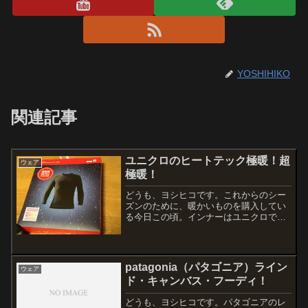
YOSHIHIKO
関連記事
ユニクロのヒートテック極暖！超
ウェア
極暖！
どうも、ヨシヒコです。これからのシー
ズンのために、暖かいものを購入してい
る今日この頃。インナーはユニクロでい
いな〜って思って仕事帰りに寄ってきま
した。前回は極暖のロングタイツを購
入。新品の方が暖かいはずだから、上の
インナーも買ってみました。...
patagonia（パタゴニア）ライン
ウェア
ド・キャンバス・フーディ！
どうも、ヨシヒコです。パタゴニアのレ