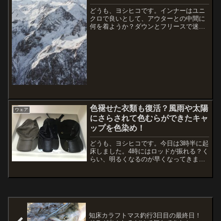
どうも、ヨシヒコです。インナーはユニ
クロで良いとして、アウターとの中間に
何を着ようか？ダウンとフリースで迷う
のですが、やっぱりフリース素材になっ
てしまいます。というのも喫煙者なの
で、一瞬の気の緩みが取り返しのつかな
い穴になってしまいます。（...
色褪せた衣類も復活？風雨や太陽
ウェア
にさらされて色むらができたキャ
ップを色染め！
どうも、ヨシヒコです。今日は3時半に起
床しました。4時にはロッドが振れる？く
らい、明るくなるのが早くなってきまし
たね〜。今日も天気が良くて焼肉日和！
なんだけど、今日は釣りにも行かず、や
っておきたいことシリーズがまだあっ
た・・・。というわけで...
知床カラフトマス釣行3日目の最終日！