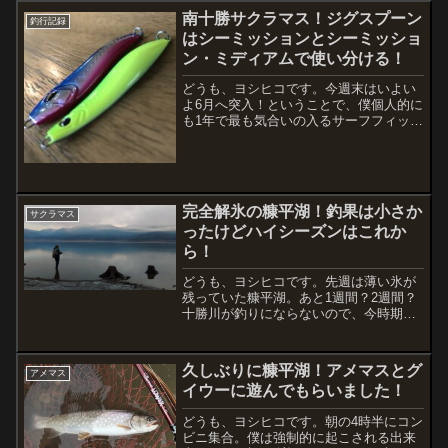
翌日の準備をゆっくりと。寝過ぎたせい
南十勝サクラマス！ジグスプーン
釣行記録
で寝れない状態でもあり、...
はシーミッションとシーミッショ
ン・ミディアムで使い分ける！
どうも、ヨシヒコです。今週末はいよい
よ6月へ突入！ということで、僕個人的に
も1年で最も気合いの入るサーフフィッシ
ングの季節です。もちろんターゲットは
「南十勝サクラマス」になります。近年
は早い時期に「東十勝」に位置する豊頃
町の大津あたりも賑わ...
完全解氷の糠平湖！釣果は小さか
サクラマス
ったけどハイシーズンはこれか
ら！
どうも、ヨシヒコです。先週は薄い氷が
残っていた糠平湖。あと1週間？2週間？
十勝川が釣りにならないので、今時期は
湖の選択に迷う。支笏湖か屈斜路湖か、
解氷されてるなら糠平湖。迷ってるタイ
ミングで今の時代ですよね。SNSで良型
久しぶりに糠平湖！アメマスとグ
アメマス
のアメマスが投稿され...
イウーに遊んでもらいました！
どうも、ヨシヒコです。朝の4時半にコン
ビニ集合。僕は強制的に起こされる出来