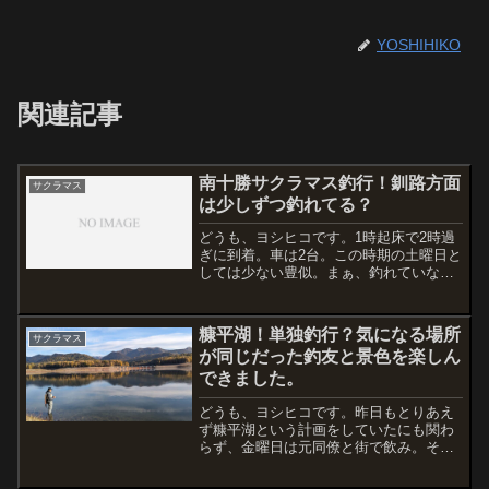
YOSHIHIKO
関連記事
南十勝サクラマス釣行！釧路方面
サクラマス
は少しずつ釣れてる？
どうも、ヨシヒコです。1時起床で2時過
ぎに到着。車は2台。この時期の土曜日と
しては少ない豊似。まぁ、釣れていない
のでそんなもんでしょうか・・・でも、
いつ釣れ出すかは誰にもわからない！海
の状況も天気も良し。いきなり来ないか
糠平湖！単独釣行？気になる場所
サクラマス
なーと期待ばかり！今...
が同じだった釣友と景色を楽しん
できました。
どうも、ヨシヒコです。昨日もとりあえ
ず糠平湖という計画をしていたにも関わ
らず、金曜日は元同僚と街で飲み。そこ
まで深酒はしない予定が・・・。予定は
未定ということで体調不良のため自宅で