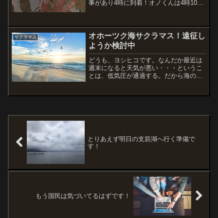
事があり4時に到着！オノくんは4時10
分。待ち合わせよりも全然早い。いつも
早いヨウヘイは？意地悪く「ヨウヘイ待
ち」と催促のLINEメッセージ（笑）すい
ません！というヨ...
オホーツク海サクラマス！遠征し
サクラマス
ようか検討中
どうも、ヨシヒコです。なんだか最近は
週末になると天気が悪い・・・というこ
とは、低気圧が通過する。だから海の状
況が悪くなる。平日は天候が回復して、
週末は期待できるな〜って思ってたら、
また雨予報。。。太平洋側は低気圧が通
過すると厳しい・・・。こ...
とりあえず明日の支笏湖へ行く準備で
す！
もう国民は気づいてるはずです！