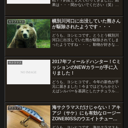
戦？？釣友と２人で行ってきました。結
果は・・・聞かないでください（笑）目
的地までは氷点下に突入の本日。現地の
気温の低さと風で久しぶりに全身冷え込
みました！（心も・・・）夜明けから9時
幌別川河口に出没していた熊さん
カラフトマス
くらいまでで、全体10〜...
が駆除されたようです・・・
どうも、ヨシヒコです。とうとう幌別川
河口に出没していた熊が駆除されてしま
ったようですね・・・。動物が好きな僕
にとっては悲しい出来事です・・・。今
シーズンは、この熊の影響により幌別川
河口が立入禁止になってました。幌別川
2017年フィールドハンター！Cミ
河口 2020年7月31...
サクラマス
ッションのNEWカラーが手に入
りました！
どうも、ヨシヒコです。今年の新色が手
元に届きました！今まではどちらかとい
えばシルバーを基調としたナチュラル系
が多かったのに対し、今年の新色はハッ
キリとしたビビッドカラーにパーマーク
が入った仕様になっています。表と裏で
海サクラマスだけじゃない！アキ
サクラマス
カラーリングがかなり違い...
アジ（サケ）にも有効なロージー
ZONE80SSのウエイトチュー
ン！
どうも、ヨシヒコです。海サクラマスも