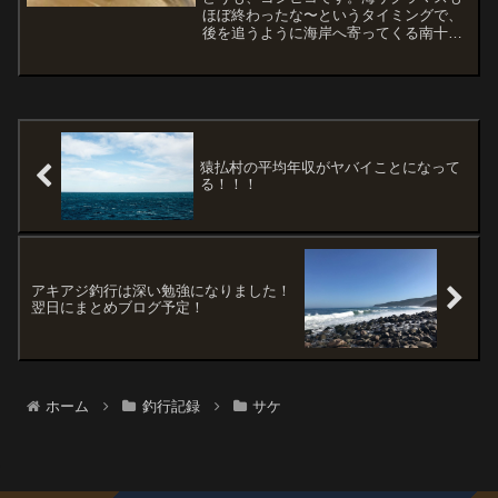
ほぼ終わったな〜というタイミングで、
後を追うように海岸へ寄ってくる南十勝
のアキアジ（サケ）です。カラフトマス
を狙うために毎週のようにオホーツク海
へ通うこともなくなり、少し寂しい8月で
はありますが、力を入れ...
猿払村の平均年収がヤバイことになって
る！！！
アキアジ釣行は深い勉強になりました！
翌日にまとめブログ予定！
ホーム
釣行記録
サケ