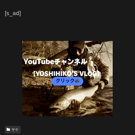
[s_ad]
サケ