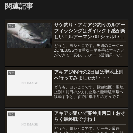
関連記事
サケ釣り・アキアジ釣りのルアー
サケ
フィッシングはダイレクト感が楽
しい！ルアーマン701シェル17g
に好反応でした
どうも、ヨシヒコです。先週のロージー
ZONE80SSで貴重な一尾を手にすること
ができて一安心。ルアー（擬似餌）でも
普通にヒットする！とはいえ、高級魚で
あるサケ（アキアジ）は確率を求めて
様々なアプローチ方法がありますね。ブ
アキアジ釣行の2日目は聖地止別
サケ
ッコミ釣り、フカセ釣...
へ行ってみましたが・・・
どうも、ヨシヒコです。超激戦区！聖地
止別！前日の夕方に止別の臨時駐車場へ
移動すると、すでに車中泊の方々で７割
ほど埋まっている状態。3時には起きる予
定で睡眠態勢。しかし、0時頃に周囲の人
声で目がさめると、なにやらすでに釣っ
アキアジ狙いで藻琴川河口！おそ
サケ
てきている様子。アキ...
らく最終戦ですね！
どうも、ヨシヒコです。サーモン最終