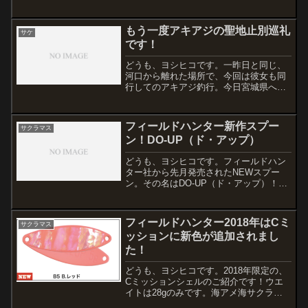
ほど埋まっている状態。3時には起きる予
定で睡眠態勢。しかし、0時頃に周囲の人
声で目がさめると、なにやらすでに釣っ
もう一度アキアジの聖地止別巡礼
サケ
てきている様子。アキ...
です！
どうも、ヨシヒコです。一昨日と同じ、
河口から離れた場所で、今回は彼女も同
行してのアキアジ釣行。今日宮城県へ帰
られるYさんのレンタカーが駐車場にあ
ったので現地で挨拶。午後からの飛行機
かと思いきや8時台。朝の2時間だけ勝負
フィールドハンター新作スプー
サクラマス
ということでした。凄す...
ン！DO-UP（ド・アップ）
どうも、ヨシヒコです。フィールドハン
ター社から先月発売されたNEWスプー
ン。その名はDO-UP（ド・アップ）！各
誌で取り上げられていますね。名前の通
り、川幅が狭いところなどでド・アップ
の釣りを展開するときに、テーリングを
フィールドハンター2018年はCミ
サクラマス
おこさないように、そ...
ッションに新色が追加されまし
た！
どうも、ヨシヒコです。2018年限定の、
Cミッションシェルのご紹介です！ウエ
イトは28gのみです。海アメ海サクラに
は定番のウエイトです。しかも、普通の