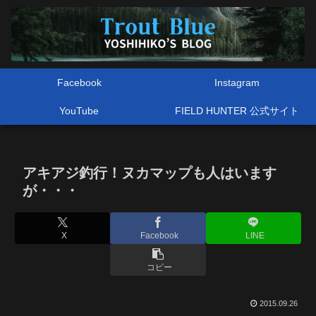
Facebook
Instagram
YouTube
FIELD HUNTER 公式サイト
アキアジ釣行！ヌカマップも人はいます
が・・・
X
Facebook
LINE
コピー
2015.09.26