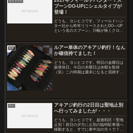
2017年フィールドハンター！ス
サクラマス
プーンDO-UPにシェルタイプが
登場！
どうも、ヨシヒコです。フィールドハン
ター社から昨年リリースされたDO—UP
という名のスプーン。川幅が狭くクロス
ストリームができない。 上流へ進むとタ
ーゲットにプレッシャーを与えてしま
う。ワンシーズンあらゆる場所・シチュ
ルアー単体のアキアジ釣行！なん
サケ
エーションの中で繰り返...
か確信持てました！
どうも、ヨシヒコです。明日の金曜日は
振替休日。今日の木曜日は休暇を取得
（笑）この時期は週末になると混雑する
ので、平日2日間を使って個人的なアキア
ジ釣り調査！というのも、ここ5年くらい
アキアジをメインに狙った釣行はしてい
なかったので、実際どん...
アキアジ釣行の2日目は聖地止別
サケ
へ行ってみましたが・・・
どうも、ヨシヒコです。超激戦区！聖地
止別！前日の夕方に止別の臨時駐車場へ
移動すると、すでに車中泊の方々で７割