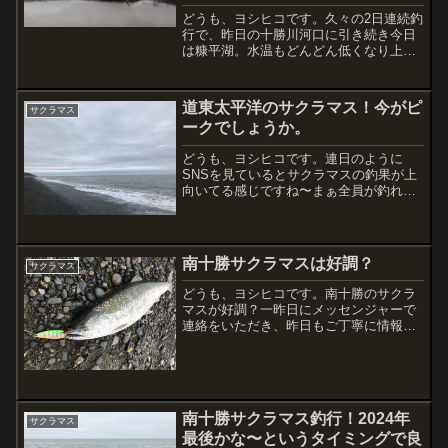
どうも、ヨシヒコです。久々の2日連続釣
行で、昨日の十勝川河口に引き続き今日
は糠平湖。水温もどんどん低くなり上向
くこの季節。の予定が・・・。報道でも
あったように、今年は猛暑の水不足。昨
年の降雪量が少なかった影響も相まっ
道東太平洋のサクラマス！今がピ
サクラマス
て、現在もタウシュベツ橋...
ークでしょうか。
どうも、ヨシヒコです。連日のように
SNSを見ているとサクラマスの釣果が上
向いてる感じですね〜まぁ全員が釣れて
るわけじゃないですが、安定して釣れて
るなって感じがします。海の状況も
Yahoo!の天気予報にある波予測を見ても
良い感じに1m以下です...
南十勝サクラマスは好調？
サクラマス
どうも、ヨシヒコです。南十勝のサクラ
マスが好調？一昨日にメッセンジャーで
連絡をいただき、昨日もご丁寧に情報提
供して頂いたアングラーさん。昨日は4キ
ャッチだとか・・・素晴らしすぎ
る！！！釣友からも連絡が来て、朝の短
時間で昨日は2本！！！これを...
南十勝サクラマス釣行！2024年
サクラマス
最後かな〜というタイミングで良