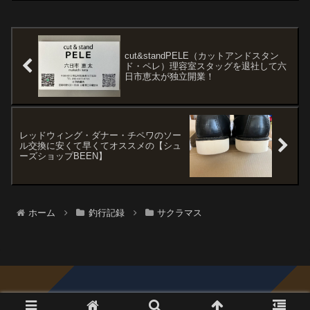
した。釣友は紋別に入るとの連絡をもら
っていたので、ちょいちょ...
cut&standPELE（カットアンドスタン
ド・ペレ）理容室スタッグを退社して六
日市恵太が独立開業！
レッドウィング・ダナー・チペワのソー
ル交換に安くて早くてオススメの【シュ
ーズショップBEEN】
ホーム
釣行記録
サクラマス
© 2015 Trout Blue.