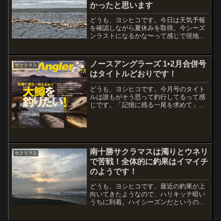
かったと思います
どうも、ヨシヒコです。今日は天気予報
を確認しながら夏休みを取得。今シーズ
ンラストになるかな〜って感じで現地到
着は2時半くらいだったかな？すでに海岸
には2つのライト。まだ釣れてるのか？と
いう感じでしたが、駐車スペースには2台
ノースアングラーズ 1•2月合併号
サクラマス
だけ。？？？アラー...
はタイトルどおりです！
どうも、ヨシヒコです。今月号のタイト
ルは誰もがそう思って釣行してるって感
じです。「記憶に残る一尾を求めて」大
鱒を釣りたい！これですよね〜今年初挑
戦のイトウ釣行で訪れた猿払川も出てま
したね〜あとは、いくら通っても攻略の
糸口が見えない支笏湖！！...
南十勝サクラマスは濁りとウネリ
サクラマス
で苦戦！全体的に釣果はイマイチ
のようです！
どうも、ヨシヒコです。最近の釣果が上
向いてきたようなので、ハリキッテ暗い
うちに到着。ハイシーズンだというのに
車は４台ほど？？どこに入ろうか迷った
末に一番相性の良い豊似川河口に決めま