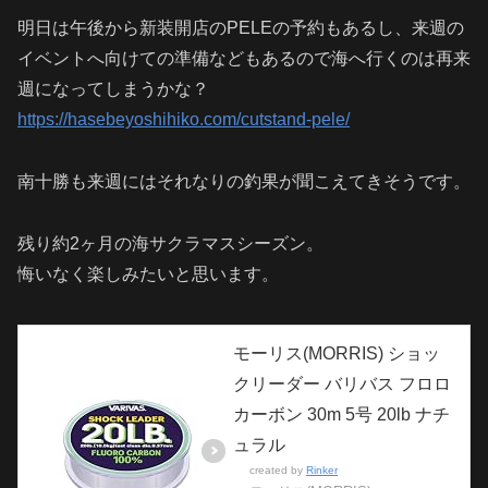
明日は午後から新装開店のPELEの予約もあるし、来週の
イベントへ向けての準備などもあるので海へ行くのは再来
週になってしまうかな？
https://hasebeyoshihiko.com/cutstand-pele/
南十勝も来週にはそれなりの釣果が聞こえてきそうです。
残り約2ヶ月の海サクラマスシーズン。
悔いなく楽しみたいと思います。
モーリス(MORRIS) ショッ
クリーダー バリバス フロロ
カーボン 30m 5号 20lb ナチ
ュラル
created by
Rinker