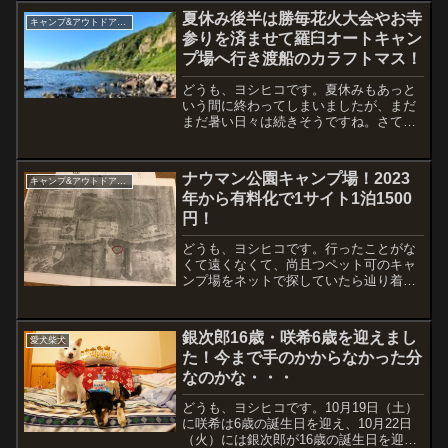
といったことがよく起こります。我が家
夏休み後半は勝毎花火大会やお寺
キャンプ&アウトドア用品
でも、柴犬の咲希と進次郎の...
参りを済ませて羅臼オートキャン
プ場へ行き渡船のカラフトマス！
どうも、ヨシヒコです。夏休みもあっと
いう間に終わってしまいましたが、まだ
まだ暑い日々は続きそうですね。さて、
夏休み後半の振り返り。13日（水）昨年
亡くなった祖父の初盆ということもあ
り、午後から実家にお坊さんが来る。そ
ナウマン公園キャンプ場！2023
キャンプ&アウトドア用品
の予定に合わせて、午前中...
年から有料化で1サイト1泊1500
円！
どうも、ヨシヒコです。行ったことがな
くて遠くなくて、尚且つペット可のキャ
ンプ場をネットで探していたら辿り着い
たキャンプ場。とはいえ「ペット可のサ
イトは2箇所だけ」という何ともよく分か
らないキャンプ場。まずはナウマン温泉
銀次郎16歳・咲希6歳を迎えまし
愛犬柴犬
で受付です。上が帯広方...
た！今まで手のかからなかった分
なのかな・・・
どうも、ヨシヒコです。10月19日（土）
に咲希は6歳の誕生日を迎え、10月22日
（火）には銀次郎が16歳の誕生日を迎え