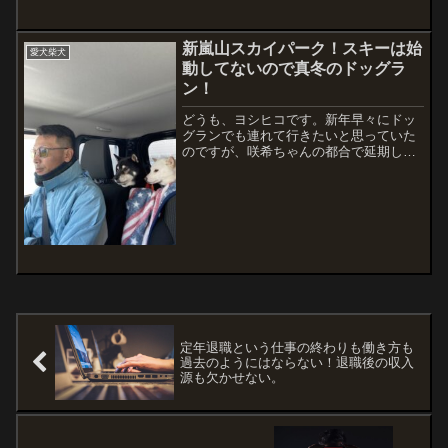
ました。咲希は相変わらずで、インター
ホンが鳴れば吠えまくり玄関を突破しよ
うとするし、電話をしただけなのに誰か
新嵐山スカイパーク！スキーは始
愛犬柴犬
が来ると勝手に...
動してないので真冬のドッグラ
ン！
どうも、ヨシヒコです。新年早々にドッ
グランでも連れて行きたいと思っていた
のですが、咲希ちゃんの都合で延期して
ました。女の子なので仕方ありません。
降雪後の状況はわかりませんでしたが、
妹の大和も誘って柴犬3頭で遊んできまし
た。柴犬は基本的に中型...
定年退職という仕事の終わりも働き方も
過去のようにはならない！退職後の収入
源も欠かせない。