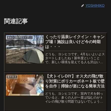
YOSHIHIKO
関連記事
くったり温泉レイクイン・キャン
キャンプ&アウトドア用品
プ場！施設は良いけど今の時期
は・・・
どうも、ヨシヒコです。4月もいよいよス
タートしましたね！新年度ということ
で、新しい環境を迎えてる人も沢山いる
だろうし、変化というか刺激というか、
今まで感じたことのない時間を過ごして
る方もいるのではないでしょうか？僕に
【犬トイレDIY】オス犬の飛び散
愛犬柴犬
関しては転勤などの変化も...
り対策にポリカーボネート板で壁
を自作｜掃除が楽になる簡単方法
どうも、ヨシヒコです。室内で犬を飼っ
ていると、多くの人が一度は悩むのがト
イレの飛び散り問題ではないでしょう
か。特にオス犬の場合、・トイレシート
の外に飛ぶ・壁にかかる・周囲が汚れる