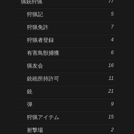
77
猟銃狩猟
5
狩猟記
7
狩猟免許
4
狩猟者登録
6
有害鳥獣捕獲
16
猟友会
11
銃砲所持許可
21
銃
9
弾
15
狩猟アイテム
2
射撃場