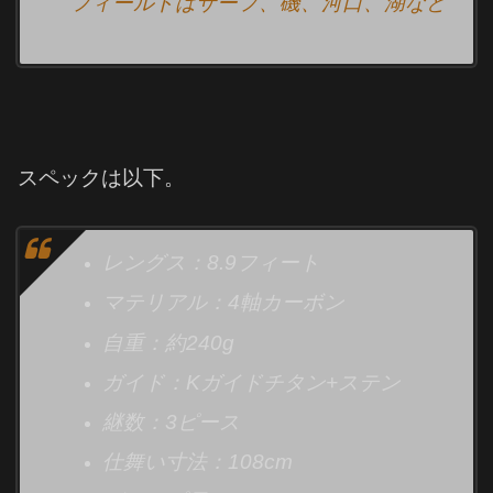
フィールドはサーフ、磯、河口、湖など
スペックは以下。
レングス：8.9フィート
マテリアル：4軸カーボン
自重：約240g
ガイド：Kガイドチタン+ステン
継数：3ピース
仕舞い寸法：108cm