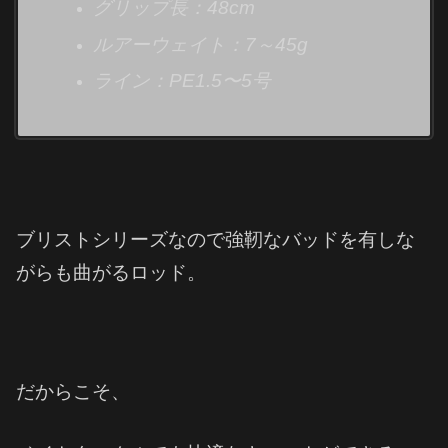
グリップ長：48cm
ルアーウェイト：7～45g
ライン：PE1.5〜5号
ブリストシリーズなので強靭なバッドを有しな
がらも曲がるロッド。
だからこそ、