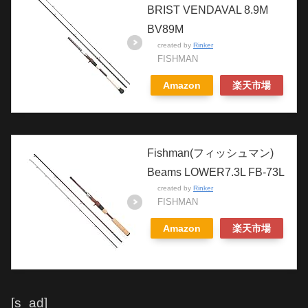
BRIST VENDAVAL 8.9M
BV89M
created by
Rinker
FISHMAN
Amazon
楽天市場
Fishman(フィッシュマン)
Beams LOWER7.3L FB-73L
created by
Rinker
FISHMAN
Amazon
楽天市場
[s_ad]