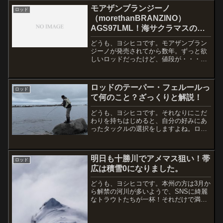
逆光で良く見えてなくて、「危ない！」
モアザンブランジーノ
ロッド
と思って顔を背けたら、「...
（morethanBRANZINO）
AGS97LML！海サクラマスの片
腕！
どうも、ヨシヒコです。モアザンブラン
ジーノが発売されてから数年。ずっと欲
しいロッドだったけど、値段が・・・で
も、欲しいものには変わりない。そんな
時に出てしまったAGSシリーズ！！高級
ロッドに手を出すキッカケになってしま
ロッドのテーパー・フェルールっ
ロッド
いました。完全な一目惚...
て何のこと？ざっくりと解説！
どうも、ヨシヒコです。それなりにこだ
わりを持ちはじめると、自分の好みにあ
ったタックルの選択をしますよね。ロッ
ドのデザインや重量、使えるルアーウエ
イトの幅だったりが主な選択のポイント
になると思います。高価なロッドはデザ
明日も十勝川でアメマス狙い！帯
インも良く、軽量なものが...
ロッド
広は積雪0になりました。
どうも、ヨシヒコです。本州の方は3月か
ら解禁の河川が多いようで、SNSに綺麗
なトラウトたちが一杯！それだけで満足
してしまうくらい。しか〜し、北海道も
今年は雪が少なく、そして暖冬の影響も