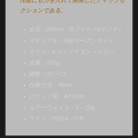
性能にも力を入れて開発したティップセ
クションである。
全長：260cm（8フィート6インチ）
マテリアル：4軸カーボンロッド
ガイド：Kガイドチタン＋ステン
自重：167g
継数：3ピース
仕舞寸法：96cm
グリップ長：44.5cm
ルアーウェイト：5～25g
ライン：PE0.6～2号