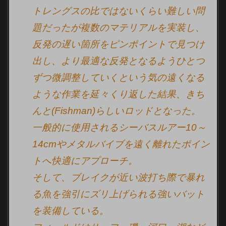
トレングスの比ではないくらい難しい問
題だったが複数のマテリアルを実装し、
反発の遅い箇所をピンポイントで見つけ
出し、より最適な反発となるようひとつ
ずつ微調整していくという気の遠くなる
ような作業を延々くり返した結果、きち
んと(Fishman)らしいロッドとなった。
一般的に使用されるシーバスルアー10～
14cmやメタルバイブを遠く離れたポイン
トへ快適にアプローチ。
そして、ブレイクが近い波打ち際で暴れ
る魚を強引にズリ上げられる強いバット
を装備している。