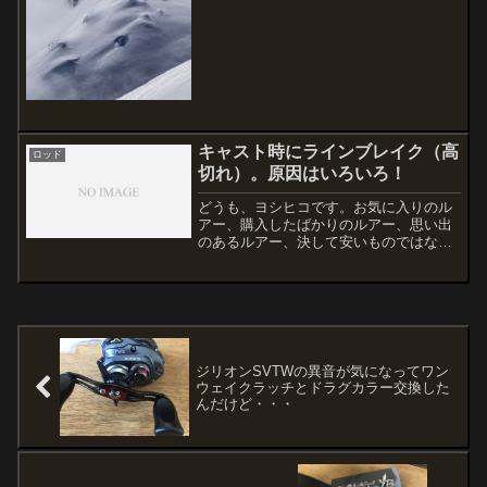
功を奏して釣ってる人は釣っているとい
う状況。十勝川でも良...
キャスト時にラインブレイク（高
ロッド
切れ）。原因はいろいろ！
どうも、ヨシヒコです。お気に入りのル
アー、購入したばかりのルアー、思い出
のあるルアー、決して安いものではな
く、これがなくては釣りにならないルア
ーフィッシング。根掛かりや大物を相手
にロストするのは、ある程度受け入れる
ことができますが、キャスト...
ジリオンSVTWの異音が気になってワン
ウェイクラッチとドラグカラー交換した
んだけど・・・