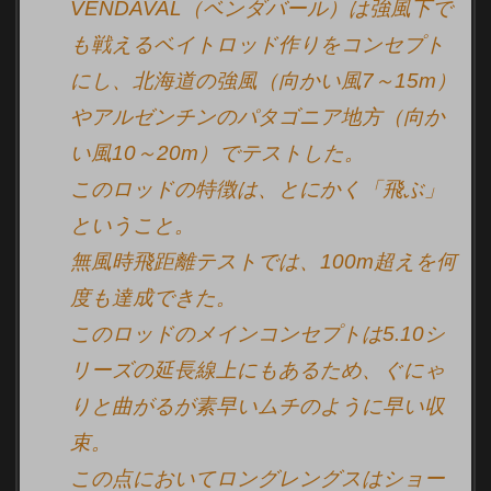
VENDAVAL（ベンダバール）は強風下で
も戦えるベイトロッド作りをコンセプト
にし、北海道の強風（向かい風7～15m）
やアルゼンチンのパタゴニア地方（向か
い風10～20m）でテストした。
このロッドの特徴は、とにかく「飛ぶ」
ということ。
無風時飛距離テストでは、100m超えを何
度も達成できた。
このロッドのメインコンセプトは5.10シ
リーズの延長線上にもあるため、ぐにゃ
りと曲がるが素早いムチのように早い収
束。
この点においてロングレングスはショー