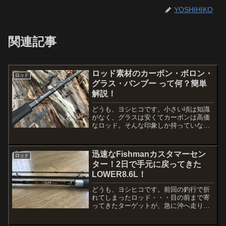
YOSHIHIKO
関連記事
ロッド素材のカーボン・ボロン・
ロッド
グラス・バンブー って何？簡単
解説！
どうも、ヨシヒコです。小さい頃は知識
がなく、グラスは安くてカーボンは高価
なロッド。そんな印象しか持っていなか
ったけど、素材によって特性があること
に気がついたのが大人になってか
ら・・・特に高価なロッドを手にするよ
迅速なFishmanカスタマーセン
ロッド
うになってから、ボロンという存...
ター！2日で手元に戻ってきた
LOWER8.6L！
どうも、ヨシヒコです。前回の釣行で折
れてしまったロッド・・・目の前まで寄
ってきたターゲットが、急に沖へ走り出
した瞬間にフックアウト！そのルアーが
こっちへ飛んでくるのは承知。しかし、