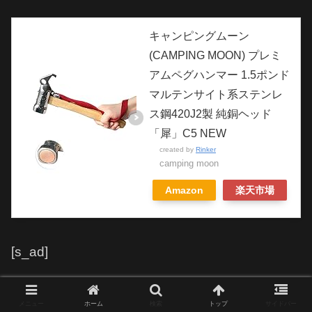
キャンピングムーン
(CAMPING MOON) プレミ
アムペグハンマー 1.5ポンド
マルテンサイト系ステンレ
ス鋼420J2製 純銅ヘッド
「犀」C5 NEW
created by
Rinker
camping moon
Amazon
楽天市場
[s_ad]
メニュー
ホーム
検索
トップ
サイドバー