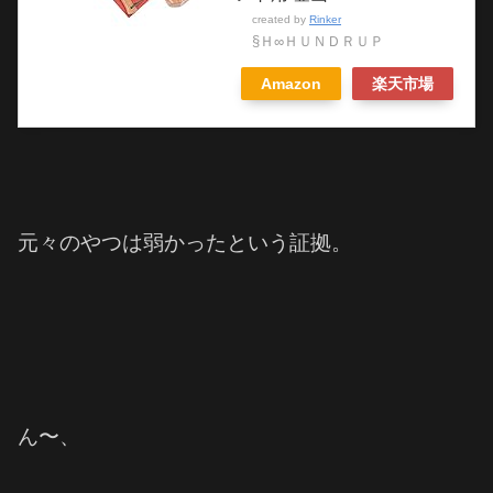
created by
Rinker
§Ｈ∞ＨＵＮＤＲＵＰ
Amazon
楽天市場
元々のやつは弱かったという証拠。
ん〜、