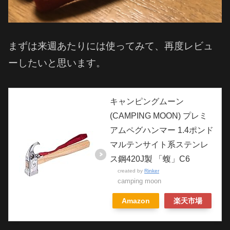
まずは来週あたりには使ってみて、再度レビュ
ーしたいと思います。
キャンピングムーン
(CAMPING MOON) プレミ
アムペグハンマー 1.4ポンド
マルテンサイト系ステンレ
ス鋼420J製 「蝮」C6
created by
Rinker
camping moon
Amazon
楽天市場