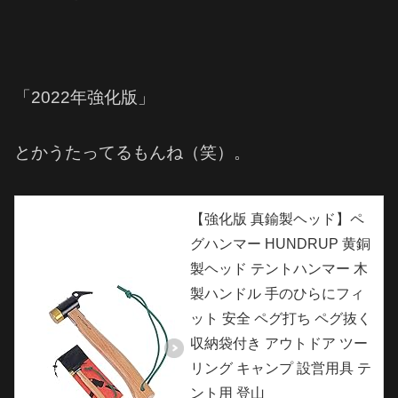
「2022年強化版」
とかうたってるもんね（笑）。
【強化版 真鍮製ヘッド】ペ
グハンマー HUNDRUP 黄銅
製ヘッド テントハンマー 木
製ハンドル 手のひらにフィ
ット 安全 ペグ打ち ペグ抜く
収納袋付き アウトドア ツー
リング キャンプ 設営用具 テ
ント用 登山