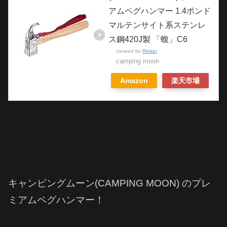
アムペグハンマー 1.4ポンド
マルテンサイト系ステンレ
ス鋼420J製 「蝮」C6
created by
Rinker
camping moon
Amazon
楽天市場
キャンピングムーン
(CAMPING MOON) の
プレ
ミアムペグハンマー！