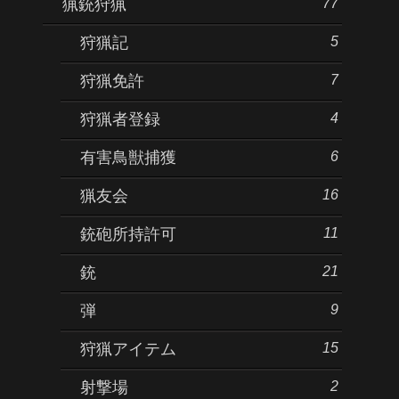
77
猟銃狩猟
5
狩猟記
7
狩猟免許
4
狩猟者登録
6
有害鳥獣捕獲
16
猟友会
11
銃砲所持許可
21
銃
9
弾
15
狩猟アイテム
2
射撃場