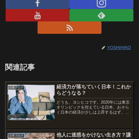
YOSHIHIKO
関連記事
経済力が落ちていく日本！これか
日常ブログ
らどうなる？
どうも、ヨシヒコです。2020年には東京
オリンピックを控えている日本。おそら
く日本の経済が少しは上昇するはず。で
も、それからが問題。2015年は日本の総
人口が約１億2700万人。それが2045年に
は約１億600万人。この数字を見てどう
でしょ...
他人に迷惑をかけない生き方？謙
日常ブログ