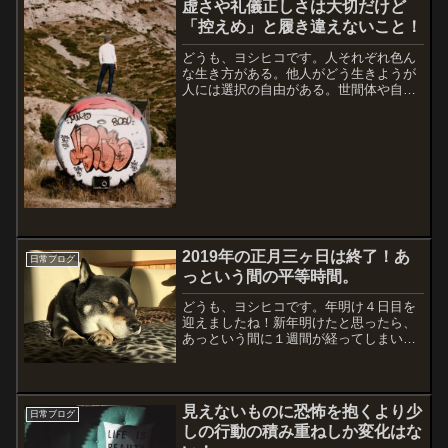
虚さや礼儀正しさは大切だけど
「控えめ」と履き違えないこと！
どうも、ヨシヒコです。人それぞれ色ん
な生き方がある。他人がどう生きようが
人には選択の自由がある。世間体や自分
が思っている常識を他人に押し付ける必
要はないし、一度きりの人生なんだか
ら、そんな理由で不自由に生きる必要な
んてない。じゃないと、自分...
2019年の正月三ヶ日は終了！あ
日常ブログ
っという間の平等時間。
どうも、ヨシヒコです。年明け４日目を
迎えましたね！新年明けたと思ったら、
あっという間に１週間が経ってしまいそ
うです。本当にダラダラ過ごしていたら
時間は過ぎてしまう・・・人に与えられ
た時間は平等なのに、結果は大きく違う
世の中ですよね。とりあえ...
見えないものに恐怖を抱くより少
日常ブログ
しの行動の積み重ねしか変化はな