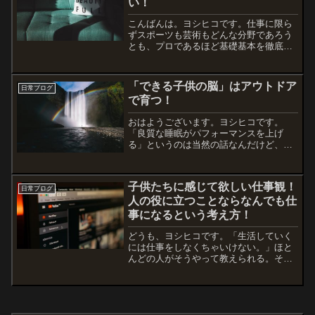
い！
こんばんは。ヨシヒコです。仕事に限ら
ずスポーツも芸術もどんな分野であろう
とも、プロであるほど基礎基本を徹底し
ています。そして、言うまでもなく行動
量が多い。ゆえに、必要なリソースを自
然と引き寄せる力を持っている。結果を
「できる子供の脳」はアウトドア
日常ブログ
出すには行動だけじゃなく...
で育つ！
おはようございます。ヨシヒコです。
「良質な睡眠がパフォーマンスを上げ
る」というのは当然の話なんだけど、子
どもたちの睡眠について深く考えたこと
はあるでしょうか？実はこれ、すぐにキ
レたり不登校になったりなどの問題が多
子供たちに感じて欲しい仕事観！
くなっていますが、子どもたち...
日常ブログ
人の役に立つことならなんでも仕
事になるという考え方！
どうも、ヨシヒコです。「生活していく
には仕事をしなくちゃいけない。」ほと
んどの人がそうやって教えられる。そう
いう僕も仕事がなければ生活が成り立た
ないわけだから収入を得るための仕事は
大切。でも、仕事という意味について
「収入を得る」ことしか考え...