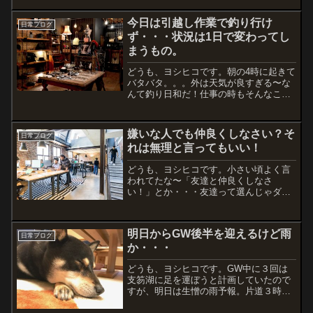
今日は引越し作業で釣り行け
日常ブログ
ず・・・状況は1日で変わってし
まうもの。
どうも、ヨシヒコです。朝の4時に起きて
バタバタ。。。外は天気が良すぎる〜な
んて釣り日和だ！仕事の時もそんなこと
を考えてしまうものです（笑）釣友から
の報告では、今日の釣りはイマイチだっ
たみたいです。昨日は朝の8時までで10
嫌いな人でも仲良くしなさい？そ
日常ブログ
本も釣ってしまって、...
れは無理と言ってもいい！
どうも、ヨシヒコです。小さい頃よく言
われてたな〜「友達と仲良くしなさ
い！」とか・・・友達って選んじゃダ
メ？近所だったり同じ年だったり、親の
都合で付き合わされてる子供とか、無理
やり関係を持たされる。。。無視できた
明日からGW後半を迎えるけど雨
ら最高なんだけど、小学生の頃に...
日常ブログ
か・・・
どうも、ヨシヒコです。GW中に３回は
支笏湖に足を運ぼうと計画していたので
すが、明日は生憎の雨予報。片道３時間
以上かけて行って、雨のなか数時間もロ