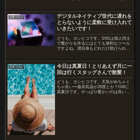
ゃなくワークスタイルも変化してきた昨
今です。ネット環境があればいつでもど
こでも通話やメールができるし、情報に
デジタルネイティブ世代に遅れを
日常ブログ
触れることができる。でも...
とらないように柔軟に受け入れて
いきたいです！
どうも、ヨシヒコです。SNSは個人同士
で繋がりを作るにはとても便利なツール
ですよね。僕自身もどれだけ助けられた
か分かりません。助けられた以上に、こ
れがなかったら自分の情報量ってどうな
のかなって思います。SNSは個人の私生
今日は真夏日！とりあえず月に一
日常ブログ
活が分かる部分がある...
回は行くスタッグさんで散髪！
どうも、ヨシヒコです。天気がめちゃく
ちゃ良い〜最高気温が28度とか？GWに
真夏日です。やっぱり暖かいのは良いで
すね〜今日は午後から焼肉の予定がある
ので、午前中だけ海へ行くことも考えた
のですが、明後日からの平日を考えて髪
の毛を切りにスタッグさ...