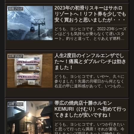
貢献してくれた、フィールドハンター社
のロージー80Sと80SSの存在抜きでは語
2023年の初滑りスキーはサホロ
日常ブログ
れません。自己...
リゾートへ！リフト券を少しでも
安く買おうと思いましたが・・・
どうも、ヨシヒコです。2022-23年シーズ
ンはどうも気持ちが乗らなくて遅いスタ
ート。釣りと違って、とりあえず燃料代
だけ確保すれば楽しめるというものでも
なく、リフト券が必要になる遊び。遊漁
券の購入が必要な釣りもあるけどね。今
人生2度目のインフルエンザでし
日常ブログ
シーズンは電気代...
た〜！痛風とダブルパンチは効き
ました！
どうも、ヨシヒコです。いや〜、久々に
参りました！先週の月曜日から何となく
右足の甲に違和感があって、いつものよ
うに少しずつ痛みが増す。最近は1ヶ月か
ら2ヶ月くらいの頻度で痛風発作が出るよ
うになり、しかも腫れと痛みが長引くと
帯広の焼肉店十勝ホルモン
日常ブログ
いう完全な慢性状態。...
KEMURI（けむり）へ初めて行っ
てきましたが安いですね！
どうも、ヨシヒコです。いつか行きたい
と思って行ったら満席！それが夏頃。今
日もキャンプ用品をネットで物色しなが