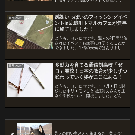
ら得意の「ヒロシちゃんねる」を見てい
たら、どうしても焼肉が食べたくなって
しまいまして・・・十勝のリーズナブル
感謝いっぱいのフィッシングイベ
日常ブログ
で美味しい焼肉と言えば、...
ントin鹿追町トマルカフェが無事
に終了しました！
どうも、ヨシヒコです。週末の2日間開催
されたイベントも無事に終了することが
できました。生憎の天候ではありました
が、足を運んでいただいた方々には本当
に感謝の気持ちでいっぱいです。今回は
フィールドハンターとしては初めての参
多動力を育てる通信制高校「ゼ
日常ブログ
加でしたが、多くのユー...
ロ」開校！日本の教育が少しずつ
変わっていく姿がここにある！
どうも、ヨシヒコです。１０月１日に開
校したホリエモンこと堀江貴文さんが主
宰の学校がついに開校しました。どんな
学校ができるんだろう？すごく気になっ
ていたので学院長の内藤賢司氏が解説し
た「ゼロ高等学院が目指す教育の姿」を
解説した記事があったので...
柴犬の飼い主さんが集まる会（柴犬会）