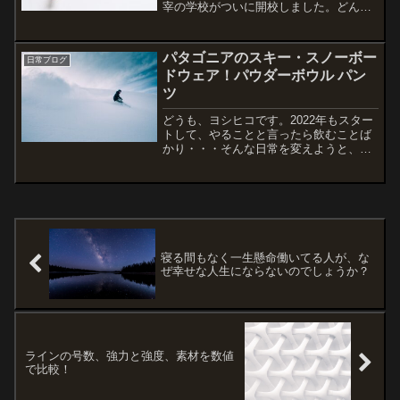
宰の学校がついに開校しました。どんな
学校ができるんだろう？すごく気になっ
ていたので学院長の内藤賢司氏が解説し
た「ゼロ高等学院が目指す教育の姿」を
パタゴニアのスキー・スノーボー
日常ブログ
解説した記事があったので...
ドウェア！パウダーボウル パン
ツ
どうも、ヨシヒコです。2022年もスター
トして、やることと言ったら飲むことば
かり・・・そんな日常を変えようと、久
しぶりにウインタースポーツを再開して
みようと思います。小・中学生の頃は冬
になるとスキーやスノーボードがやりた
くて週末が楽しみで仕...
寝る間もなく一生懸命働いてる人が、な
ぜ幸せな人生にならないのでしょうか？
ラインの号数、強力と強度、素材を数値
で比較！