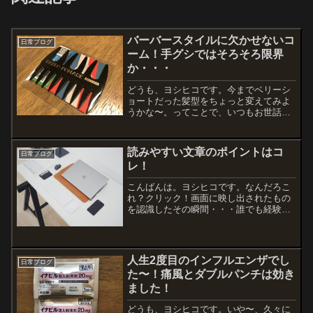
バーバースタイルに欠かせないコ
日常ブログ
ーム！手グシではそろそろ限界
か・・・
どうも、ヨシヒコです。今までベリーシ
ョートだった髪型をちょっと変えてみよ
うかな〜。ってことで、いつもお世話に
なってる「スタッグ」でケイタに相談し
たのが先月。ついでにヒゲもどうしよう
かな〜って感じで、年末年始の無精髭髪
読みやすい文章のポイントはコ
日常ブログ
をそのままにして散髪へ。...
レ！
こんばんは。ヨシヒコです。なんだろこ
れ？クリック！画面に映し出されたもの
を認識したその瞬間・・・誰でも経験あ
りますよね、すぐに閉じてしまったこ
と。パッと目の前に現れたブログ記事が
なんだか読みづらそう・・・という印象
を与えただけで閉じられてし...
人生2度目のインフルエンザでし
日常ブログ
た〜！痛風とダブルパンチは効き
ました！
どうも、ヨシヒコです。いや〜、久々に