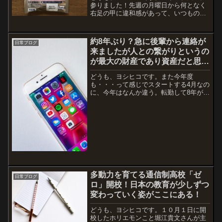
参りました！先週の月曜日から何となく
右足の甲に違和感があって、いつものよ
うに少しずつ痛みが増す。最近は1ヶ月か
ら2ヶ月くらいの頻度で痛風発作が出るよ
うになり、しかも腫れと痛みが長引くと
約8年ぶり？急に後輩から連絡が
日常ブログ
いう完全な慢性状態。...
来ましたが人との繋がりというの
が最大の財産であり資産だと思い
ます！
どうも、ヨシヒコです。また今年度
も・・・って感じでスタートする4月なの
に、今年はなんか違う。転勤して8年が終
了したので約8年経つのかな？当時高校2
年生だった野球部の教え子？というか同
窓生はみんな後輩なんだよね。急にLINE
がきてビックリでし...
多動力を育てる通信制高校「ゼ
日常ブログ
ロ」開校！日本の教育が少しずつ
変わっていく姿がここにある！
どうも、ヨシヒコです。１０月１日に開
校したホリエモンこと堀江貴文さんが主