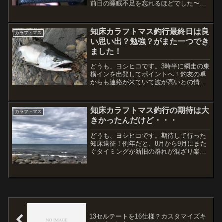
前日の睡眠不足を忘れるほどでした〜今
日はさすがに筋肉痛です。。。でもこれ
が気持ち良い！今日はゆっくり掃除や洗
濯、タックルの整理でもしようと思って
知床カラフトマス釣行最終日は良
カラフトマス
いたにも関わらず、気持ち...
い思い出？勉強？がまた一つでき
ました！
どうも、ヨシヒコです。3時半に網走の東
横インを出発してポイントへ！釣友の卓
からも連絡が来ていて波が高いとの情
報！昨日もそうだから・・・と思ってい
たら、昨日以上にウネリがひどい・・・
でも、釣る人はちゃんと釣るんです！！
知床カラフトマス釣行の期待は大
カラフトマス
さすがとしか言いようがあ...
きかったんだけど・・・
どうも、ヨシヒコです。期待して行った
知床遠征！例年だと、8月から9月にまた
ぐタイミングが新旧の群れが混ざり楽し
める。そんな予想は簡単に裏切られ、魚
の姿が全然見られない状態でした（汗）
今日は朝一から幌別川河口へ行きまし
た。予想どおりの人でした...
13セルテートを16仕様？カスタマイズキ