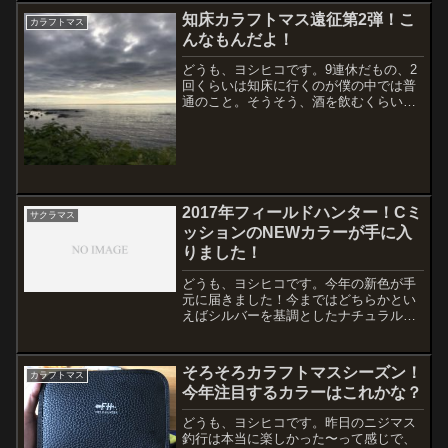
設計になっています。この後方重心によ
知床カラフトマス遠征第2弾！こ
カラフトマス
り、飛行姿勢が安定...
んなもんだよ！
どうも、ヨシヒコです。9連休だもの、2
回くらいは知床に行くのが僕の中では普
通のこと。そうそう、酒を飲むくらいに
普通。それを言うなら飯を食うくらい
か？まぁそんなことはどうでも良い。前
回はそれなりに満足できた釣行でした
が、果たして今日は？今シー...
2017年フィールドハンター！Cミ
サクラマス
ッションのNEWカラーが手に入
りました！
どうも、ヨシヒコです。今年の新色が手
元に届きました！今まではどちらかとい
えばシルバーを基調としたナチュラル系
が多かったのに対し、今年の新色はハッ
キリとしたビビッドカラーにパーマーク
が入った仕様になっています。表と裏で
そろそろカラフトマスシーズン！
カラフトマス
カラーリングがかなり違い...
今年注目するカラーはこれかな？
どうも、ヨシヒコです。昨日のニジマス
釣行は本当に楽しかった〜って感じで、