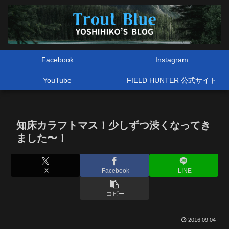
Facebook
Instagram
YouTube
FIELD HUNTER 公式サイト
知床カラフトマス！少しずつ渋くなってき
ました〜！
X
Facebook
LINE
コピー
2016.09.04