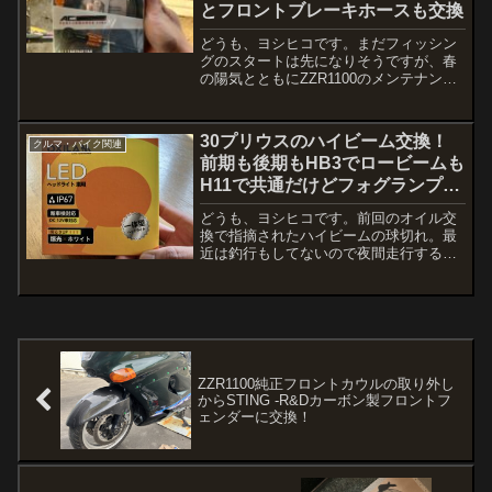
とフロントブレーキホースも交換
どうも、ヨシヒコです。まだフィッシン
グのスタートは先になりそうですが、春
の陽気とともにZZR1100のメンテナンス
を今のうちにと思い、空いた時間を見つ
けて整備してました。昨シーズンの終わ
りに更なる燃料漏れが発覚・・・一度バ
30プリウスのハイビーム交換！
クルマ・バイク関連
ラして確認してみる...
前期も後期もHB3でロービームも
H11で共通だけどフォグランプ
は・・・
どうも、ヨシヒコです。前回のオイル交
換で指摘されたハイビームの球切れ。最
近は釣行もしてないので夜間走行するよ
うな場面がほとんど無し。全然気づきま
せんでした・・・。純正バルブの交換は
車検などの緊急時でない限り、Amazon
でお安く購入して自分...
ZZR1100純正フロントカウルの取り外し
からSTING -R&Dカーボン製フロントフ
ェンダーに交換！