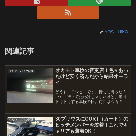
YOSHIHIKO
関連記事
オカモト車検の音更店！色々あっ
クルマ・バイク関連
たけど安く済んだから結果オーラ
イ
どうも、ヨシヒコです。待ちに待った？
いや、待ってたわけじゃないけど、毎回
ドキドキする車検の日。前回は27万キロ
を超えたところで特に直すところもなく
55,000円くらい。オカモト車検がめちゃ
くちゃ安い。今回は33万キロを超えて、
30プリウスにCURT（カート）の
クルマ・バイク関連
そろそろ大きな...
ヒッチメンバーを装着！これでキ
ャリアも装着OK！