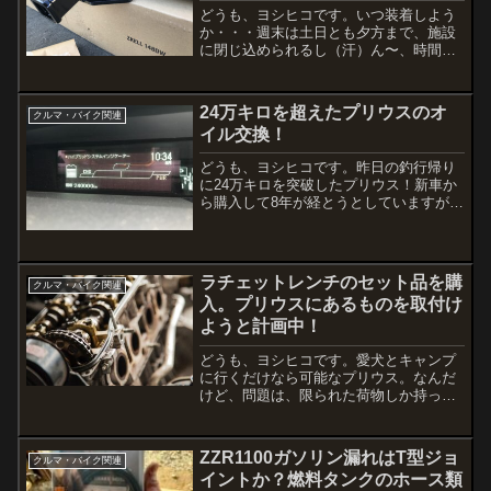
どうも、ヨシヒコです。いつ装着しよう
か・・・週末は土日とも夕方まで、施設
に閉じ込められるし（汗）ん〜、時間が
ない。使うのは来週の木曜日からなんだ
けど、何かあったら困るから早く取り付
けたいし。ということで、夕方早めに仕
24万キロを超えたプリウスのオ
クルマ・バイク関連
事を切り上げさせてもらっ...
イル交換！
どうも、ヨシヒコです。昨日の釣行帰り
に24万キロを突破したプリウス！新車か
ら購入して8年が経とうとしていますが、
未だに不具合なく走ってくれています。
扱いはSUVと変わらず、どこでも無理に
入っていく（笑）ボディは傷だらけで、
アンダーカバーもボ...
ラチェットレンチのセット品を購
クルマ・バイク関連
入。プリウスにあるものを取付け
ようと計画中！
どうも、ヨシヒコです。愛犬とキャンプ
に行くだけなら可能なプリウス。なんだ
けど、問題は、限られた荷物しか持って
いくことができず、ましてや釣りキャン
プはちょっと難しい。。。なので、プリ
ウスの積載量を増すためのアイテムを装
ZZR1100ガソリン漏れはT型ジョ
クルマ・バイク関連
着予定です。それに先立っ...
イントか？燃料タンクのホース類