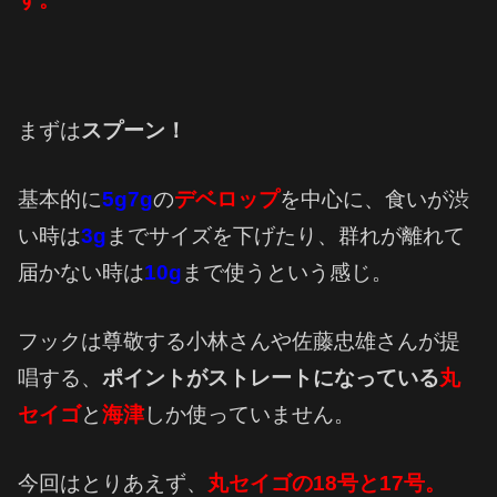
まずは
スプーン！
基本的に
5g7g
の
デベロップ
を中心に、食いが渋
い時は
3g
までサイズを下げたり、群れが離れて
届かない時は
10g
まで使うという感じ。
フックは尊敬する小林さんや佐藤忠雄さんが提
唱する、
ポイントがストレートになっている
丸
セイゴ
と
海津
しか使っていません。
今回はとりあえず、
丸セイゴの18号と17号。