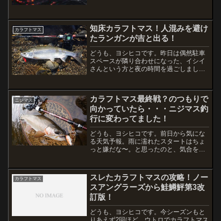
知床カラフトマス！人混みを避け
カラフトマス
たランガンが吉と出る！
どうも、ヨシヒコです。昨日は偶然駐車
スペースが隣り合わせになった、イシイ
さんという方と夜の時間を過ごしまし
た。かれこれ30年以上も知床カラフトマ
ス遠征に来られてる方のようです。また
来年！そんな言葉を交わす仲間がたくさ
カラフトマス最終戦？のつもりで
んいるとおっしゃってまし...
ニジマス
向かっていたら・・・ニジマス釣
行に変わってました！
どうも、ヨシヒコです。前日から気にな
る天気予報。雨に濡れたスタートはちょ
っと嫌だな〜。と思ったのと、気合を入
れて朝イチから行くほど魚もいなければ
人もいない状況。だったら朝の4時か5時
くらいに出発して向かって、2回目の満潮
スレたカラフトマスの攻略！ノー
カラフトマス
時に期待してみる。あ...
スアングラーズから鮭鱒鮃第3改
訂版！
どうも、ヨシヒコです。今シーズンもと
りあえず2回ほど、ウトロでカラフトマス