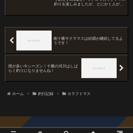
釣りを楽しみましたが、とにかく人が多
かった・・・まぁ、お盆の連休だから遠
いところから来ている人も多かったは
ず。でも、魚はイマイチ・・・まだまだ
これからなんだろうな〜〜...
南十勝サクラマスは好調が継続してるよ
うです！
雨が多い今シーズン！十勝の河川はしば
らく釣りになりませんね！
ホーム
釣行記録
カラフトマス