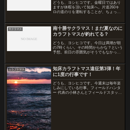
どうも、ヨシヒコです。金曜日ではあり
ますが休暇を頂いて知床へ。片道260キ
ロの道のりを運転することが、ちょっと
快感になりつつある・・・というか釣り
に来たという感じがするし、多くの思い
出がある場所。そして、思いを共感して
南十勝サクラマス！まだ夏なのに
サクラマス
もらえる人と出会うこと...
カラフトマスが釣れてる？
どうも、ヨシヒコです。今日は満潮が朝
の7時くらい。その時間からかな？という
予想。前日の雰囲気がそうでもなかった
ので、ゆっくり寝てからスタート！そろ
そろ起きようかなというところで釣友か
ら連絡が入り、どこも全然ダメとの情
知床カラフトマス遠征第3弾！年
カラフトマス
報。後輩からもかなりの人...
に1度の行事です！
どうも、ヨシヒコです。今週末は毎年楽
しみにしている行事。フィールドハンタ
ー 代表の小林さんとフィールドスタッフ
の野田さん、そして、釣友と一緒に楽し
むカラフトマス遠征です。今日は休暇を
取得して朝からロッドを振ろうと思って
ましたが、あいにくの雨...