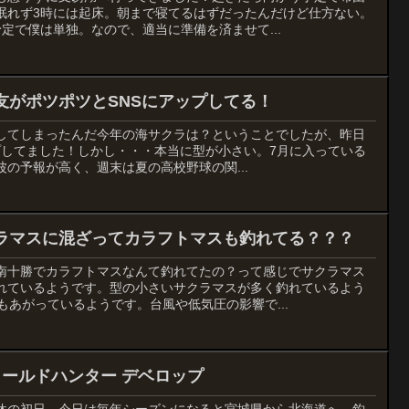
眠れず3時には起床。朝まで寝てるはずだったんだけど仕方ない。
定で僕は単独。なので、適当に準備を済ませて...
友がポツポツとSNSにアップしてる！
してしまったんだ今年の海サクラは？ということでしたが、昨日
アップしてました！しかし・・・本当に型が小さい。7月に入っている
の予報が高く、週末は夏の高校野球の関...
ラマスに混ざってカラフトマスも釣れてる？？？
南十勝でカラフトマスなんて釣れてたの？って感じでサクラマス
れているようです。型の小さいサクラマスが多く釣れているよう
もあがっているようです。台風や低気圧の影響で...
ィールドハンター デベロップ
休の初日。今日は毎年シーズンになると宮城県から北海道へ、釣