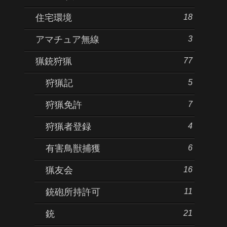
18
住宅環境
3
アマチュア無線
77
猟銃狩猟
5
狩猟記
7
狩猟免許
4
狩猟者登録
6
有害鳥獣捕獲
16
猟友会
11
銃砲所持許可
21
銃