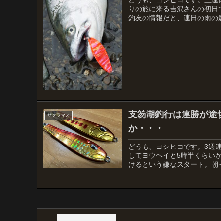
りの旅に来る吉沢さんの初日
釣友の情報だと、連日の雨の影
支笏湖釣行は連勝が途
サクラマス
か・・・
どうも、ヨシヒコです。3週連
してヨウヘイと5時半くらい
けるという嫌なスタート。朝イ