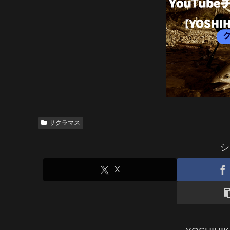
サクラマス
シ
X