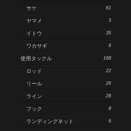
61
サケ
3
ヤマメ
35
イトウ
6
ワカサギ
168
使用タックル
22
ロッド
26
リール
28
ライン
8
フック
6
ランディングネット