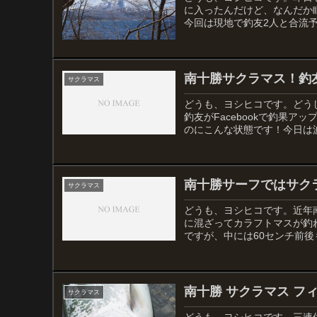
に入ったんだけど、なんだか
今回は現地で釣友2人と合流予
南十勝サクラマス！釣
サクラマス
どうも、ヨシヒコです。どう
釣友がFacebookで釣果
のにこんな状態です！今日は波
南十勝サーフではサク
サクラマス
どうも、ヨシヒコです。近年
に混ざってカラフトマスが釣
ですが、中には60センチ前後
南十勝 サクラマス フ
サクラマス
どうも、ヨシヒコです。三連