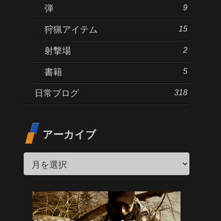
9
弾
15
狩猟アイテム
2
射撃場
5
書籍
318
日常ブログ
アーカイブ