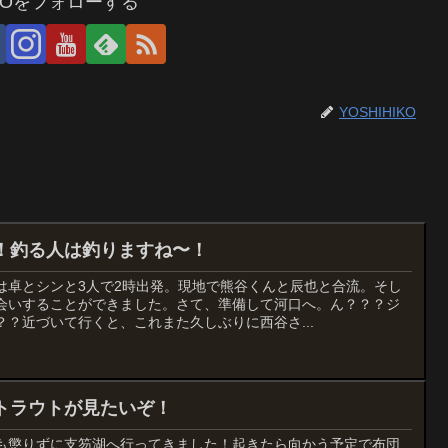
IKOをフォローする
YOSHIHIKO
！釣る人は釣りますね〜！
は卓とシンと3人で2時出発。現地で熊谷くんと辰也と合流。そし
会いすることができました。さて、準備して河口へ。ん？？？ジ
？近づいて行くと、これまた久しぶりに西谷さ...
トラウトが見たいぞ！
も懲りずに支笏湖へ行ってきました！起きたら向かう予定で布団