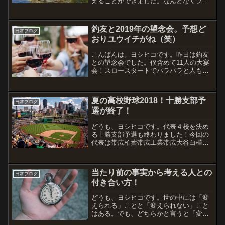
えることができました。なんとなくフィ
ッシングの気持ちにはならないまま、何
もしないで終わるのも勿体無い快晴の今
日。数日前に届いたタンデムベルトが放
釣友と2019年の望念会。予想ど
日常ブログ
置状態。いつも相方が捕ま...
おりユウイチがね（笑）
こんばんは。ヨシヒコです。昨日は釣友
との望念会でした。僕含めて11人の大宴
会！スロースタートでパラパラと人も増
えて、少しずつ楽しくなってきたな〜と
いうところで・・・。少しというか心配
していた展開になりますよね（笑）ユウ
夏の高校野球2018！十勝支部予
イチの一人舞台！なんせ...
日常ブログ
選が終了！
どうも、ヨシヒコです。代表４校を決め
る十勝支部予選も終わりました！今回の
代表は帯広柏葉帯広工業帯広大谷白樺学
園です。生憎の雨でしたが、両校全校応
援で会場を盛り上げていました！週間天
気予報を見ても完全な蝦夷梅雨ですね！
当たり前の事実から考える人との
7月6日金曜日に北北海...
日常ブログ
付き合い方！
どうも、ヨシヒコです。世の中には「変
えられる」ことと「変えられない」こと
はある。でも、どちらかと言うと「変え
られること」はたくさんあるはず。それ