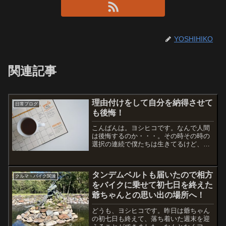
YOSHIHIKO
関連記事
理由付けをして自分を納得させて
日常ブログ
も後悔！
こんばんは。ヨシヒコです。なんで人間
は後悔するのか・・・。その時その時の
選択の連続で僕たちは生きてるけど、決
定権が自分にある「納得できる後悔」な
らまだ良い。そうじゃない後悔と
は・・・自分に嘘をついた時。いわゆ
タンデムベルトも届いたので相方
る、我慢だったり自分の選択とは違...
クルマ・バイク関連
をバイクに乗せて初七日を終えた
爺ちゃんとの思い出の場所へ！
どうも、ヨシヒコです。昨日は爺ちゃん
の初七日も終えて、落ち着いた週末を迎