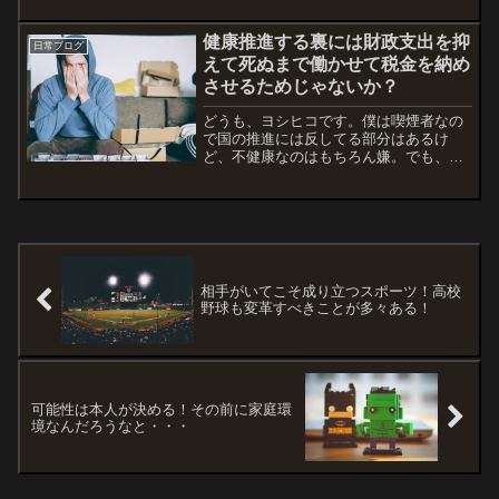
を望んでいるかどうかもあるけど、最初
から諦めてしまってる人は多いような気
健康推進する裏には財政支出を抑
がします。どうでしょう？...
日常ブログ
えて死ぬまで働かせて税金を納め
させるためじゃないか？
どうも、ヨシヒコです。僕は喫煙者なの
で国の推進には反してる部分はあるけ
ど、不健康なのはもちろん嫌。でも、酒
もタバコもやめられない・・・とりあえ
ず、やめる気がないと無理ですね。。。
とは言っても、ここ数年で無駄だな〜と
思うのが、ただ飲んで酔うこ...
相手がいてこそ成り立つスポーツ！高校
野球も変革すべきことが多々ある！
可能性は本人が決める！その前に家庭環
境なんだろうなと・・・