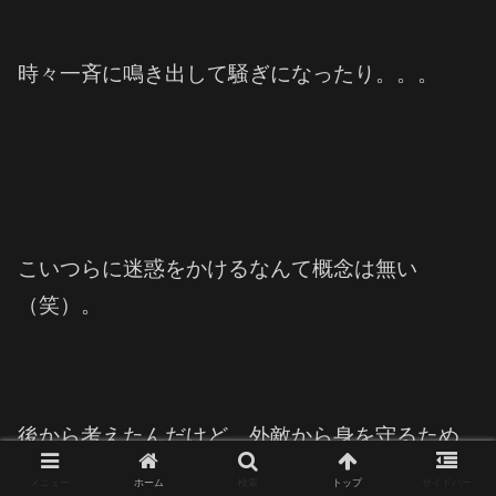
時々一斉に鳴き出して騒ぎになったり。。。
こいつらに迷惑をかけるなんて概念は無い
（笑）。
後から考えたんだけど、外敵から身を守るため
に常に鳴いてるのかな？
メニュー
ホーム
検索
トップ
サイドバー