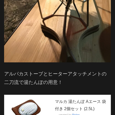
アルパカストーブとヒーターアタッチメントの
二刀流で湯たんぽの用意！
マルカ 湯たんぽ Aエース 袋
付き 2個セット (2.5L)
created by
Rinker