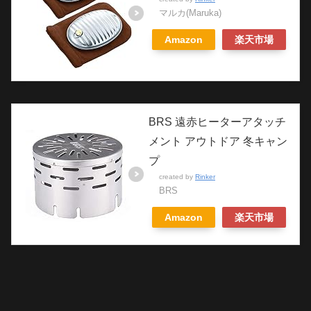
マルカ(Maruka)
Amazon
楽天市場
BRS 遠赤ヒーターアタッチ
メント アウトドア 冬キャン
プ
created by
Rinker
BRS
Amazon
楽天市場