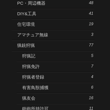
48
PC・周辺機器
41
DIY&工具
19
住宅環境
3
アマチュア無線
77
猟銃狩猟
5
狩猟記
7
狩猟免許
4
狩猟者登録
6
有害鳥獣捕獲
16
猟友会
11
銃砲所持許可