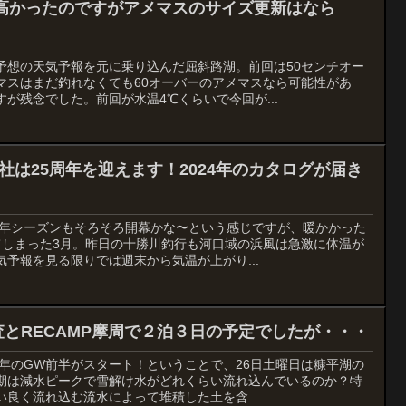
高かったのですがアメマスのサイズ更新はなら
予想の天気予報を元に乗り込んだ屈斜路湖。前回は50センチオー
マスはまだ釣れなくても60オーバーのアメマスなら可能性があ
が残念でした。前回が水温4℃くらいで今回が...
社は25周年を迎えます！2024年のカタログが届き
24年シーズンもそろそろ開幕かな〜という感じですが、暖かかった
てしまった3月。昨日の十勝川釣行も河口域の浜風は急激に体温が
予報を見る限りでは週末から気温が上がり...
とRECAMP摩周で２泊３日の予定でしたが・・・
5年のGW前半がスタート！ということで、26日土曜日は糠平湖の
期は減水ピークで雪解け水がどれくらい流れ込んでいるのか？特
良く流れ込む流水によって堆積した土を含...