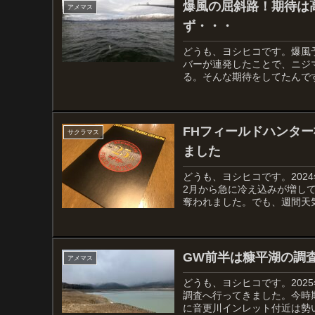
爆風の屈斜路！期待は
アメマス
ず・・・
どうも、ヨシヒコです。爆風
バーが連発したことで、ニジ
る。そんな期待をしてたんです
FHフィールドハンター
サクラマス
ました
どうも、ヨシヒコです。20
2月から急に冷え込みが増し
奪われました。でも、週間天気
GW前半は糠平湖の調査
アメマス
どうも、ヨシヒコです。202
調査へ行ってきました。今時
に音更川インレット付近は勢い