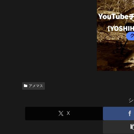
アメマス
シ
X