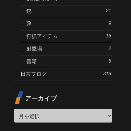
21
銃
9
弾
15
狩猟アイテム
2
射撃場
5
書籍
318
日常ブログ
アーカイブ