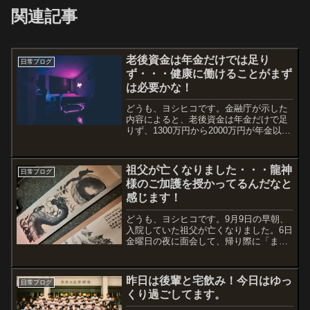
関連記事
老後資金は年金だけでは足り
日常ブログ
ず・・・健康に働けることがまず
は必要かな！
どうも、ヨシヒコです。金融庁が示した
内容によると、老後資金は年金だけで足
りず、1300万円から2000万円が年金以外
の貯蓄なり資産が必要になる。うん、わ
かってたことだよね〜っていうのも、年
金の財源はどう考えても少ない。働く世
祖父が亡くなりました・・・龍神
日常ブログ
代の人数が減り、...
様のご加護を授かってるんだなと
感じます！
どうも、ヨシヒコです。9月9日の早朝、
入院していた祖父が亡くなりました。6日
金曜日の夜に面会して、帰り際に「また
来るからねー」の問いかけに頷いてくれ
た爺ちゃん。言葉は発することができな
かったけど、頷くことはしてくれた。今
昨日は後輩と宅飲み！今日はゆっ
日常ブログ
は感染症などの問題で...
くり過ごしてます。