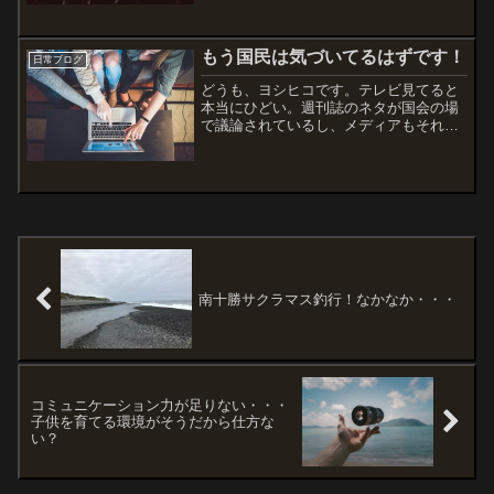
もう国民は気づいてるはずです！
日常ブログ
どうも、ヨシヒコです。テレビ見てると
本当にひどい。週刊誌のネタが国会の場
で議論されているし、メディアもそれば
かりを取り上げる。。。国のために働く
のが政治家の方々ですよね？麻生さんが
G20に欠席してまで森友問題が優先です
か？この発言なんて正論...
南十勝サクラマス釣行！なかなか・・・
コミュニケーション力が足りない・・・
子供を育てる環境がそうだから仕方な
い？