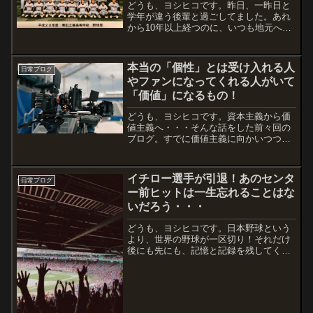
どうも、ヨシヒコです。昨日、一昨日と
学年が違う後輩と過ごしてました。あれ
から10年以上経つのに、いつも地元へ帰
省した時に連絡をくれる律儀な後輩たち
です。今までなら飲んで騒いで終わり！
ってパターンだったのに、少しずつ仕事
本当の「個性」とは受け入れる人
日常ブログ
の話が出てきたり、家族...
やファンになってくれる人がいて
「価値」になるもの！
どうも、ヨシヒコです。資本主義から価
値主義へ・・・そんな話をした前々回の
ブログ。すでに価値主義に向かいつつあ
るな〜と思えるところは、YouTuberや
Instagramerのように、好きなことで生き
ていくスタイルを実践してる人が出てき
イチロー選手が引退！あのセンタ
日常ブログ
た。芸...
ー前ヒットは一生忘れることはな
いだろう・・・
どうも、ヨシヒコです。日本野球という
より、世界の野球が一区切り！それだけ
後にも先にも、記憶と記録を残してくれ
たイチロー選手でしたね。小さい頃から
見ていたスター選手は、僕の方が後に野
球を始めたのに先に現役を辞めている。
僕ら小さい頃から知ってる...