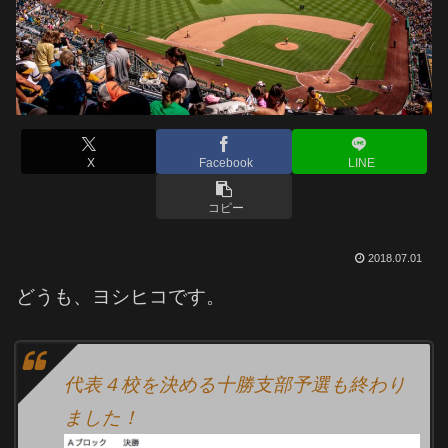
X
Facebook
LINE
コピー
2018.07.01
どうも、ヨシヒコです。
代表４校を決める十勝支部予選も終わり
ました！