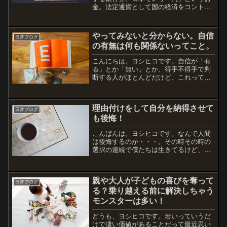
金。法定通貨として国の経済をコントロ
ールする仕組みができたのが1800年代。
イギリスが最初。その後、アメリカと日
本がイギリスを真似する形で中央銀行制
やってみないと分からない。自信
日常ブログ
度を導入し、1900...
の有無は何も関係ないってこと。
こんにちは。ヨシヒコです。自信が「有
る」とか「無い」とか、得手不得手で判
断する人がほとんどだけど、これって単
なる思い込みです。自信があるように見
えるのに、実は本人にとって得意なこと
ではなかったり。逆に苦手そうに見える
理由付けをして自分を納得させて
のに、いたって本人は自信...
日常ブログ
も後悔！
こんばんは。ヨシヒコです。なんで人間
は後悔するのか・・・。その時その時の
選択の連続で僕たちは生きてるけど、決
定権が自分にある「納得できる後悔」な
らまだ良い。そうじゃない後悔と
は・・・自分に嘘をついた時。いわゆ
親や大人が子どもの喜びを奪って
る、我慢だったり自分の選択とは違...
日常ブログ
る？乗り越える前に解決しちゃう
モンスターは多い！
どうも、ヨシヒコです。若いっていうだ
けで凄い価値があることだって最近思い