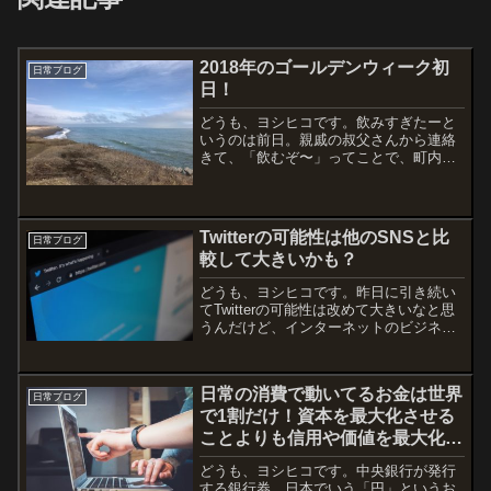
2018年のゴールデンウィーク初
日常ブログ
日！
どうも、ヨシヒコです。飲みすぎたーと
いうのは前日。親戚の叔父さんから連絡
きて、「飲むぞ〜」ってことで、町内で
終わるはずが帯広の街まで出ることにな
ってしまいまして・・・今日は体調不良
で釣りはお休み。午前中は家でゆっくり
して、銀次郎の散歩をいつ...
Twitterの可能性は他のSNSと比
日常ブログ
較して大きいかも？
どうも、ヨシヒコです。昨日に引き続い
てTwitterの可能性は改めて大きいなと思
うんだけど、インターネットのビジネス
界において知らない人はいないというく
らい有名な小玉歩さん。「クビでも年収
一億円」で有名な著者です。元々大学を
日常の消費で動いてるお金は世界
卒業してキャノン...
日常ブログ
で1割だけ！資本を最大化させる
ことよりも信用や価値を最大化さ
せる価値主義の世界！
どうも、ヨシヒコです。中央銀行が発行
する銀行券、日本でいう「円」というお