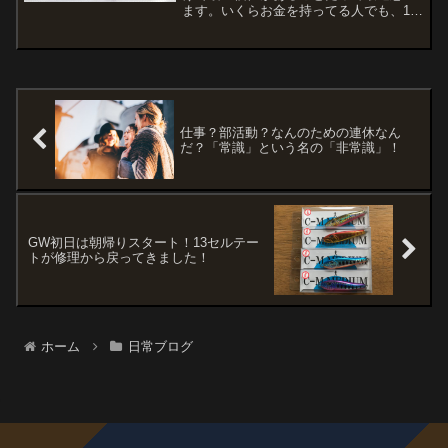
ます。いくらお金を持ってる人でも、1億
だろうが10億だろうが積んだところで若
さは買うことができない。この価値は年
齢を重ねると目減りするし、使わなくて
も目減りする。そう考...
仕事？部活動？なんのための連休なん
だ？「常識」という名の「非常識」！
GW初日は朝帰りスタート！13セルテー
トが修理から戻ってきました！
ホーム
日常ブログ