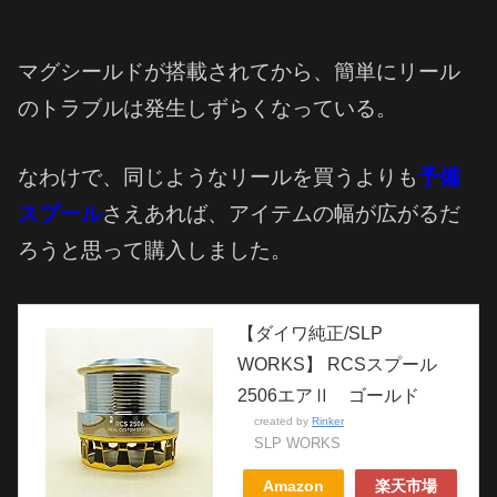
マグシールドが搭載されてから、簡単にリール
のトラブルは発生しずらくなっている。
なわけで、同じようなリールを買うよりも
予備
スプール
さえあれば、アイテムの幅が広がるだ
ろうと思って購入しました。
【ダイワ純正/SLP
WORKS】 RCSスプール
2506エアⅡ ゴールド
created by
Rinker
SLP WORKS
Amazon
楽天市場