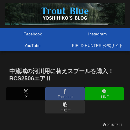
Facebook
Instagram
YouTube
FIELD HUNTER 公式サイト
中流域の河川用に替えスプールを購入！
RCS2506エアⅡ
X
Facebook
LINE
コピー
2015.07.11