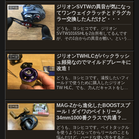
ストが下手だってこ...
ジリオンSVTWの異音が気になっ
リール
てワンウェイクラッチとドラグカ
ラー交換したんだけど・・・
どうも、ヨシヒコです。ジリオン
SVTW1016SHLを2台所有してるんです
が、その1台からの異音が酷い。というの
も、巻いてる時に「ウォンウォン」って
ゆうのが正しいか？「グォングォ
ン？？？」音を表現するのって難しいで
ジリオンTWHLCがバックラッシ
リール
すね。とりあえずですね、ベ...
ュ頻発なのでマイルドブレーキに
改造！
どうも、ヨシヒコです。遠投したいフィ
ールドで使うために購入したジリオン
TW HLC。でも、力んだキャストをして
しまうと「ブチッ！」という音を立て
て、ルアーだけが吹っ飛んでいく〜スプ
ールが軽く回るからこそ遠投ができるリ
MAG-Zから進化したBOOSTスプ
リール
ールなんだけど、それが...
ール！ダイワのベイトリール
34mm1000番クラスで共通？飛
距離を求めてスプール交換
どうも、ヨシヒコです。ベイトタックル
を使うようになってからリールのことも
悩んだけど、ハードな使い方をすると簡