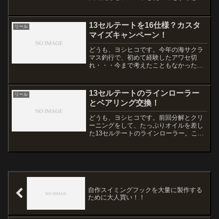
単にドライブギヤとピニオンギアの摩耗
によってゴリ感が出る。オーバーホール
で新品のギヤに交換されて戻ってきても
13セルテートを16仕様？カスタ
リール
数回で・・・ギヤを変えず...
マイズキャンペーン！
どうも、ヨシヒコです。今年の海サクラ
マス釣行で、初めて経験したアワセ切
れ・・・今まで考えたこともなかったし
気づかなかった原因は、ラインローラー
の固着でした！いつもどおり帰宅後は水
洗いして乾燥させるだけです。乾いた後
13セルテートのラインローラー
リール
にリールを確認したら、ライ...
とベアリング交換！
どうも、ヨシヒコです。前回分解とクリ
ーニングをして、たっぷりオイルを差し
た13セルテートのラインローラー。これ
で大丈夫！と思って釣行したのに、ダメ
でした。。。最初は大丈夫かなと思って
いたんですが、巻き抵抗が強くなるとこ
ろでシャリシャリ音！休...
自作スイミングフックを大量に製作する
ために大人買い！！