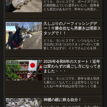
どうも、ヨシヒコです。ボーイズで少し
の期間教えていた選手がいたり、指導者
とも親交があるので、昨年から何度か、
練習試合の審判のお手伝いに行ってま
す。今日は風も穏やかな午前中。すでに
夏を思わせる陽気でした。昨年の審判お
久しぶりのノーフィッシングデ
手伝いは、作戦北北海道大会...
日常ブログ
ー！十勝在住なら男磨きは理容ス
タッグで！！
どうも、ヨシヒコです。いつもなら１ヶ
月以内に行きつけのスタッグへ行って散
髪してるはずが、イトウさんに心を持っ
ていかれた状態で、髪の毛が伸びたまま
で過ごしてしまいました。そんな訳で、
今日はとりあえず髪の毛を切る！！だか
2026年令和8年のスタート！近年
日常ブログ
ら、釣りはお休み。。。近...
は変わらずの過ごし方になってき
ました・・・
どうも、ヨシヒコです。新年を迎え気持
ち新たに！なんてことは近年なくなりま
したね〜年末年始は自宅でゆっくり過ご
すこともなく、親戚の家などをまわりな
がら当然だけど酒を飲む。飲めば飲まさ
る！翌日の戦闘能力はない（笑）。そう
神棚の鏡に映る自分！
日常ブログ
なると年末年始の休みだけ...
こんばんは。ヨシヒコです。小さい頃か