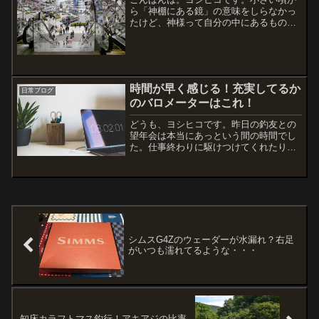
ら「神棚にある鏡」の意味をしらなかっ
たけど、神様って自分の中にあるものな
んですよね。あの鏡に映し出されるもの
が神様。覗いて見えるのは間違いなく自
分の顔です。自分が笑っていたら相手も
笑ってくれる。機嫌が悪け...
時間が早く感じる！充実してるか
日常ブログ
のバロメーターはこれ！
どうも、ヨシヒコです。昨日の釣友との
望年会は本当にあっという間の時間でし
た。仕事終わりに駆けつけてくれたり、
子供が生まれたばかりなのに遅くなって
からでも顔を出してくれたり。本当に良
い仲間に恵まれています。楽しい時間は
あっという間に日付変更を...
シムスG4Zのウェーダーが水漏れ？右足
がいつも濡れてるような・・・
知床カラフトマス釣行！アキアジの比率