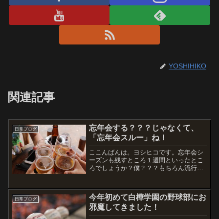
YOSHIHIKO
関連記事
忘年会する？？？じゃなくて、
日常ブログ
「忘年会スルー」ね！
ここんばんは。ヨシヒコです。忘年会シ
ーズンも残すところ１週間といったとこ
ろでしょうか？僕？？？もちろん流行に
乗ってますよ〜単純に、行きたいと思わ
ないところには行かないってことと、普
段なにげなく思ってることが沢山あるか
今年初めて白樺学園の野球部にお
ら、アルコールが入ると余...
日常ブログ
邪魔してきました！