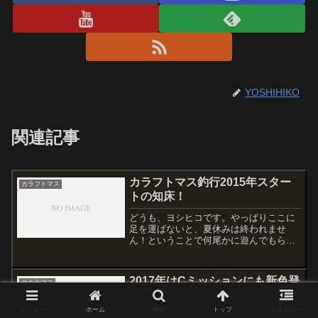
YOSHIHIKO
関連記事
カラフトマス釣行2015年スター
カラフトマス
トの知床！
どうも、ヨシヒコです。やっぱりここに
足を運ばないと、夏休みは終われませ
ん！ということで何尾かに遊んでもらえ
ました。ポイント移動しての一発目は多
分定置網に頭部を突っ込んでしまった可
哀想なカラフトさん！即リリースです。
2017年はCミッションにも新色登
サクラマス
その後に小林さんと合流しま...
場！
メニュー
ホーム
検索
トップ
サイドバー
どうも、ヨシヒコです。Cミッション