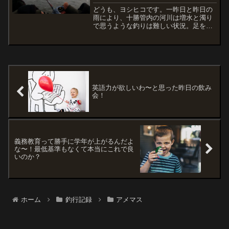
どうも、ヨシヒコです。一昨日と昨日の
雨により、十勝管内の河川は増水と濁り
で思うような釣りは難しい状況。足を伸
ばして糠平湖も見てきましたが、まだ氷
は落ちてませんでしたね。十勝川河口の
アメマス狙いが前日の雨の影響で雑炊と
濁りと流木と・・・糠平湖...
英語力が欲しいわ〜と思った昨日の飲み
会！
義務教育って勝手に学年が上がるんだよ
な〜！最低基準もなくて本当にこれで良
いのか？
ホーム
釣行記録
アメマス