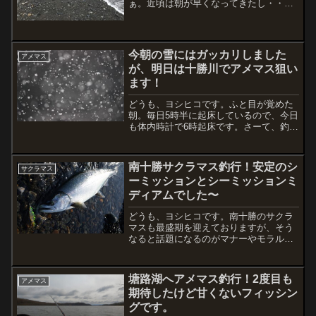
ぁ。近頃は朝が早くなってきたし・・・
なので、急遽そのまま車中泊することに
決定!!ビールを２缶ほど飲んで就寝!!疲れ
と睡眠不足から結構寝れるだろうと思い
きや、20時頃から...
今朝の雪にはガッカリしました
アメマス
が、明日は十勝川でアメマス狙い
ます！
どうも、ヨシヒコです。ふと目が覚めた
朝。毎日5時半に起床しているので、今日
も体内時計で6時起床です。さーて、釣り
でも行くか〜ってカーテンを開けたら、
えっ？？？雪？？？天気予報に雪マーク
があったのか調べてなくて、連日のプラ
南十勝サクラマス釣行！安定のシ
サクラマス
ス気温がそのまま続く...
ーミッションとシーミッションミ
ディアムでした〜
どうも、ヨシヒコです。南十勝のサクラ
マスも最盛期を迎えておりますが、そう
なると話題になるのがマナーやモラル。
一部の人なんですが、数年前までそんな
ことはなかったのに・・・ということが
常態化してる。それを見て新規に始めら
塘路湖へアメマス釣行！2度目も
アメマス
れた方はどう思うか？それ...
期待したけど甘くないフィッシン
グです。