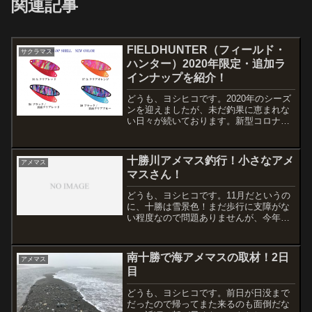
関連記事
FIELDHUNTER（フィールド・
サクラマス
ハンター）2020年限定・追加ラ
インナップを紹介！
どうも、ヨシヒコです。2020年のシーズ
ンを迎えましたが、未だ釣果に恵まれな
い日々が続いております。新型コロナウ
ィルスの影響によって三密を避けた行動
をするように言われていますが、トラウ
トたちも同様に僕の近くは避けているよ
十勝川アメマス釣行！小さなアメ
アメマス
うですね。収束までに...
マスさん！
どうも、ヨシヒコです。11月だというの
に、十勝は雪景色！まだ歩行に支障がな
い程度なので問題ありませんが、今年は
雪が多いのでしょうか・・・いろんなポ
イントに足を運んでいますが、まだまだ
見かけるのはサケばかり。浅瀬の流れが
南十勝で海アメマスの取材！2日
アメマス
緩いところで一匹ポツン...
目
どうも、ヨシヒコです。前日が日没まで
だったので帰ってまた来るのも面倒だな