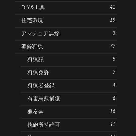
41
DIY&工具
19
住宅環境
3
アマチュア無線
77
猟銃狩猟
5
狩猟記
7
狩猟免許
4
狩猟者登録
6
有害鳥獣捕獲
16
猟友会
11
銃砲所持許可