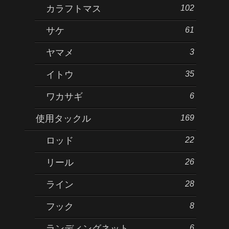
102
カラフトマス
61
サケ
3
ヤマメ
35
イトウ
6
ワカサギ
169
使用タックル
22
ロッド
26
リール
28
ライン
8
フック
6
ランディングネット