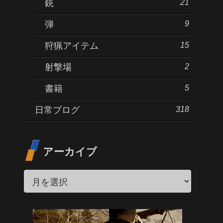
21
銃
9
弾
15
狩猟アイテム
2
射撃場
5
書籍
318
日常ブログ
アーカイブ